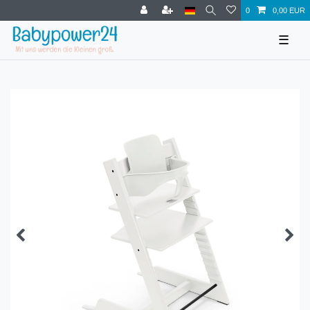
0
0,00 EUR
☰