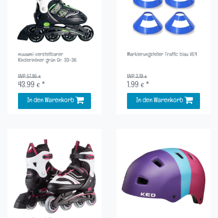
muuwmi verstellbarer
Markierungsteller Traffic blau VE4
Kinderinliner grün Gr. 33-36
UVP 57,95 €
UVP 2,19 €
43,99 € *
1,99 € *
In den Warenkorb
In den Warenkorb