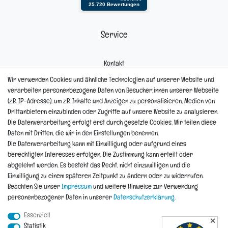
Service
Kontakt
Mein Konto
Wir verwenden Cookies und ähnliche Technologien auf unserer Website und
Newsletter
verarbeiten personenbezogene Daten von Besucher:innen unserer Webseite
Widerrufsformular
(z.B. IP-Adresse), um z.B. Inhalte und Anzeigen zu personalisieren, Medien von
Reklamation
Drittanbietern einzubinden oder Zugriffe auf unsere Website zu analysieren.
Die Datenverarbeitung erfolgt erst durch gesetzte Cookies. Wir teilen diese
Informationen
Daten mit Dritten, die wir in den Einstellungen benennen.
Die Datenverarbeitung kann mit Einwilligung oder aufgrund eines
berechtigten Interesses erfolgen. Die Zustimmung kann erteilt oder
Hinweis zur Entsorgung von Altbaterien
abgelehnt werden. Es besteht das Recht, nicht einzuwilligen und die
Reklamationen & Retouren
Einwilligung zu einem späteren Zeitpunkt zu ändern oder zu widerrufen.
*Teil-Widerruf
Beachten Sie unser
Impressum
und weitere Hinweise zur Verwendung
Versandarten
personenbezogener Daten in unserer
Daten­schutz­erklärung
.
Zahlarten
Essenziell
✕
Statistik