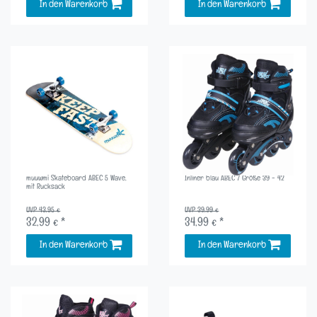
In den Warenkorb
In den Warenkorb
muuwmi Skateboard ABEC 5 Wave,
Inliner blau ABEC 7 Größe 39 - 42
mit Rucksack
UVP 43,95 €
UVP 39,99 €
32,99 € *
34,99 € *
In den Warenkorb
In den Warenkorb