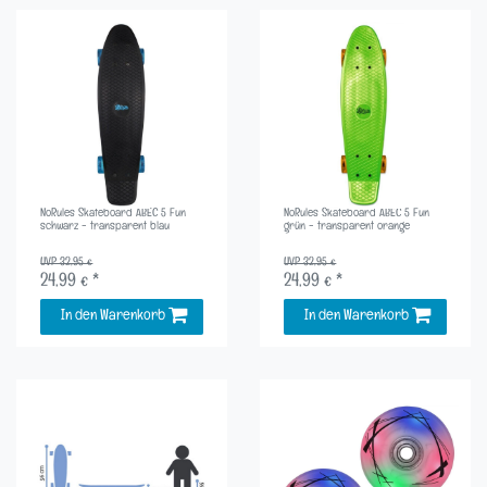
NoRules Skateboard ABEC 5 Fun
NoRules Skateboard ABEC 5 Fun
schwarz - transparent blau
grün - transparent orange
UVP 32,95 €
UVP 32,95 €
24,99 € *
24,99 € *
In den Warenkorb
In den Warenkorb