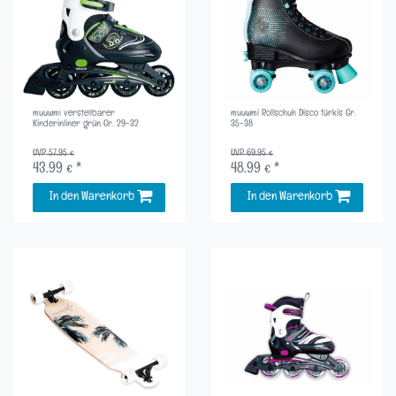
muuwmi verstellbarer
muuwmi Rollschuh Disco türkis Gr.
Kinderinliner grün Gr. 29-32
35-38
UVP 57,95 €
UVP 69,95 €
43,99 € *
48,99 € *
In den Warenkorb
In den Warenkorb