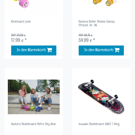
Kickboard pink
Hudora Roller Skates Candy-
Stripes, Gr. 36
UVP 29,99 €
UVP 68,19 €
17,99 € *
54,99 € *
In den Warenkorb
In den Warenkorb
Hudora Skateboard Retro Sky Blue
muuwmi Skateboard ABEC 7 King