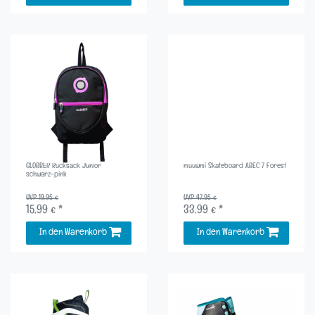
GLOBBER Rucksack Junior
muuwmi Skateboard ABEC 7 Forest
schwarz-pink
UVP 19,95 €
UVP 47,95 €
15,99 € *
33,99 € *
In den Warenkorb
In den Warenkorb