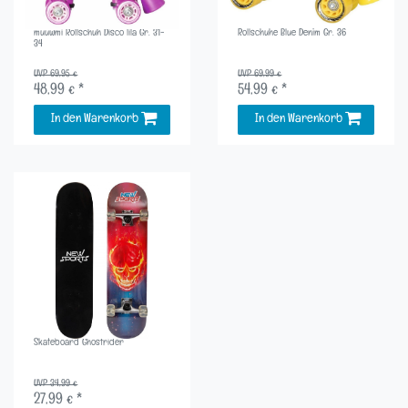
muuwmi Rollschuh Disco lila Gr. 31-
Rollschuhe Blue Denim Gr. 36
34
UVP 69,95 €
UVP 69,99 €
48,99 € *
54,99 € *
In den Warenkorb
In den Warenkorb
Skateboard Ghostrider
UVP 34,99 €
27,99 € *