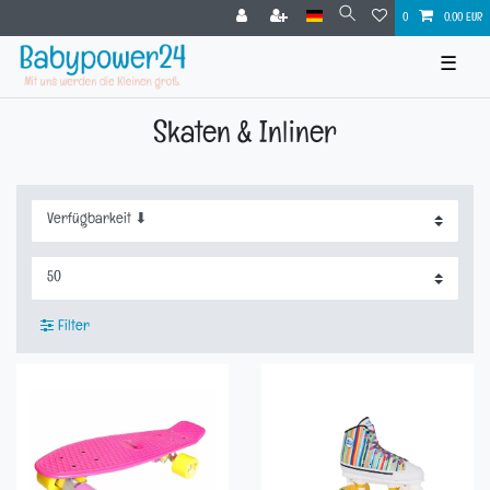
0
0,00 EUR
☰
Skaten & Inliner
Filter