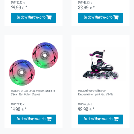
UVP 32,12 €
UVP 47,95 €
24,99 € *
33,99 € *
In den Warenkorb
In den Warenkorb
Hudora 2 LED Ersatzrollen, 58mm x
muuwmi verstellbarer
33mm für Roller Skates
Kinderinliner pink Gr. 29-32
UVP 19,45 €
UVP 57,95 €
14,99 € *
43,99 € *
In den Warenkorb
In den Warenkorb