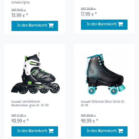
schwarz/grau
UVP 29,99 €
UVP 19,45 €
17,99 € *
13,99 € *
In den Warenkorb
In den Warenkorb
muuwmi verstellbarer
muuwmi Rollschuh Disco türkis Gr.
Kinderinliner grün Gr. 37-40
31-34
UVP 57,95 €
UVP 69,95 €
43,99 € *
48,99 € *
In den Warenkorb
In den Warenkorb