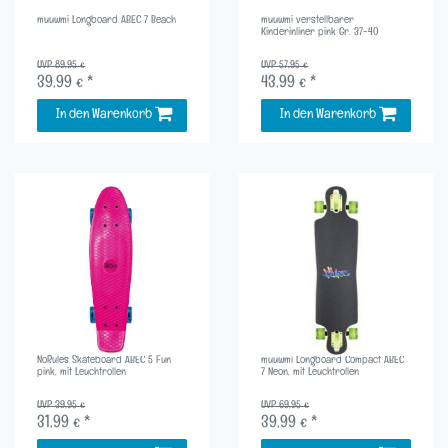
muuwmi Longboard ABEC 7 Beach
muuwmi verstellbarer
Kinderinliner pink Gr. 37-40
UVP 89,95 €
UVP 57,95 €
39,99 € *
43,99 € *
In den Warenkorb
In den Warenkorb
NoRules Skateboard ABEC 5 Fun
muuwmi Longboard Compact ABEC
pink, mit Leuchtrollen
7 Neon, mit Leuchtrollen
UVP 39,95 €
UVP 69,95 €
31,99 € *
39,99 € *