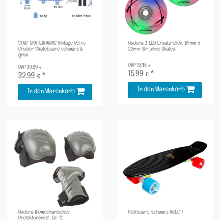
STAR-SKATEBOARDS Vintage Retro
Hudora 2 LED Ersatzrollen, 64mm x
Cruiser Skateboard schwarz &
22mm für Inline Skates
grün
UVP 19,45 €
UVP 39,99 €
15,99 € *
32,99 € *
In den Warenkorb
In den Warenkorb
Hudora Biomechanisches
Kickboard schwarz ABEC 7
Protektorenset, Gr. S,