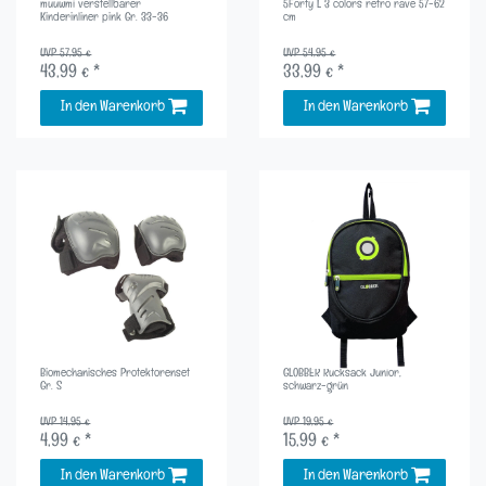
muuwmi verstellbarer
5Forty L 3 colors retro rave 57-62
Kinderinliner pink Gr. 33-36
cm
UVP 57,95 €
UVP 54,95 €
43,99 € *
33,99 € *
In den Warenkorb
In den Warenkorb
Biomechanisches Protektorenset
GLOBBER Rucksack Junior,
Gr. S
schwarz-grün
UVP 14,95 €
UVP 19,95 €
4,99 € *
15,99 € *
In den Warenkorb
In den Warenkorb