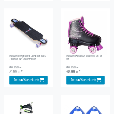
muuwmi Longboard Compact ABEC
muuwmi Rollschuh Disco lila Gr. 35-
7 Space, mit Leuchtrollen
38
UVP 69,95 €
UVP 69,95 €
51,99 € *
48,99 € *
In den Warenkorb
In den Warenkorb