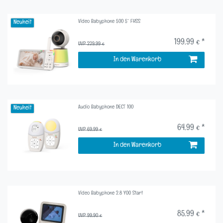
Video Babyphone 500 5“ FHSS
Neuheit
199,99 € *
UVP 229,99 €
In den Warenkorb
Audio Babyphone DECT 100
Neuheit
64,99 € *
UVP 69,99 €
In den Warenkorb
Video Babyphone 2.8 YOO Start
85,99 € *
UVP 99,90 €