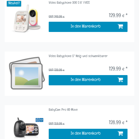
Video Babyphone 300 2.8“ FHSS
Neuheit
129,99 € *
UVP 149,99 €
In den Warenkorb
Video Babyphone 5" Neig-und schwenkbarer
129,99 € *
UVP 139,99 €
In den Warenkorb
BabyCam Pro HD Move
128,99 € *
UVP 159,99 €
In den Warenkorb