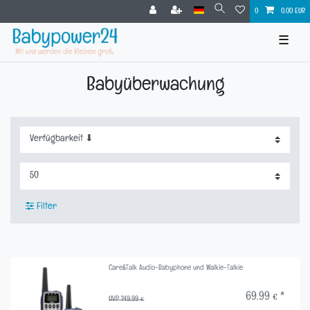
0
0,00 EUR
☰
Babyüberwachung
Filter
Care&Talk Audio-Babyphone und Walkie-Talkie
69,99 € *
UVP 149,99 €