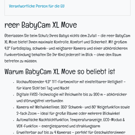
Verantwortliche Person für die EU
reer BabyCam XL Move
Überlassen Sie beim Schutz Ihres Babys nichts dem Zufall – die reer BabyCam
XL Move bietet Ihnen maximale Kontrolle, Komfort und Sicherheit. Mit großem
4,3″ Farbdisplay, schwenk- und neigbarer Kamera und einer abhörsicheren
Funkverbindung behalten Sie Ihr Kind jederzeit im Blick – ohne den Raum
betreten zu müssen.
Warum BabyCam XL Move so beliebt ist
Hochauflösender 4,3″ TFT-Farbmonitor mit einstellbarer Helligkeit –
für klare Sicht bei Tag und Nacht
Digitale FHSS-Technologie mit Reichweite bis zu 300 m – abhörsicher
und störungsfrei verbunden
Kamera mit Weitwinkellinse, 350° Schwenk- und 80° Neigefunktion sowie
2-fach Zoom – ideal für große Räume oder mehrere Blickwinkel
Automatische Nachtsichtfunktion, Temperaturanzeige, ECO-Modus &
VOX-Funktion – energiesparend und strahlungsarm
Erweiterbar auf bis zu 4 Kameras – perfekt für Geschwisterzimmer