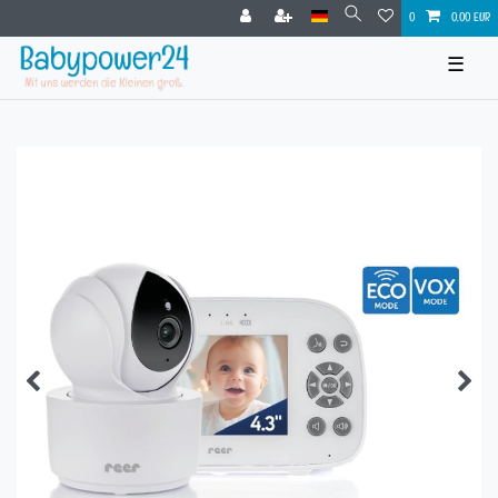
0
0,00 EUR
☰