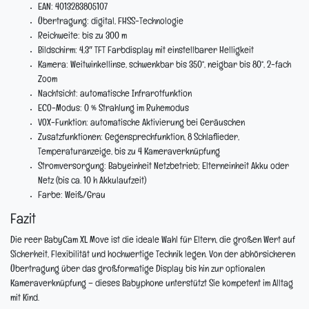
EAN: 4013283805107
Übertragung: digital, FHSS-Technologie
Reichweite: bis zu 300 m
Bildschirm: 4,3″ TFT Farbdisplay mit einstellbarer Helligkeit
Kamera: Weitwinkellinse, schwenkbar bis 350°, neigbar bis 80°, 2-fach
Zoom
Nachtsicht: automatische Infrarotfunktion
ECO-Modus: 0 % Strahlung im Ruhemodus
VOX-Funktion: automatische Aktivierung bei Geräuschen
Zusatzfunktionen: Gegensprechfunktion, 8 Schlaflieder,
Temperaturanzeige, bis zu 4 Kameraverknüpfung
Stromversorgung: Babyeinheit Netzbetrieb; Elterneinheit Akku oder
Netz (bis ca. 10 h Akkulaufzeit)
Farbe: Weiß/Grau
Fazit
Die reer BabyCam XL Move ist die ideale Wahl für Eltern, die großen Wert auf
Sicherheit, Flexibilität und hochwertige Technik legen. Von der abhörsicheren
Übertragung über das großformatige Display bis hin zur optionalen
Kameraverknüpfung – dieses Babyphone unterstützt Sie kompetent im Alltag
mit Kind.