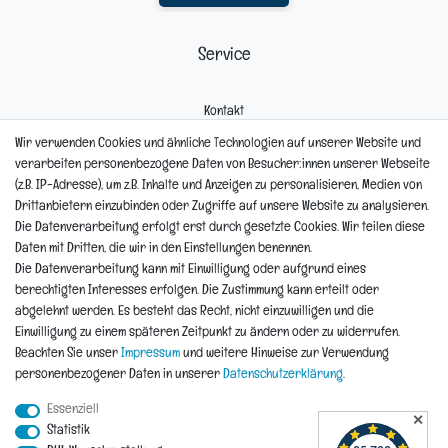
Service
Kontakt
Mein Konto
Wir verwenden Cookies und ähnliche Technologien auf unserer Website und
Newsletter
verarbeiten personenbezogene Daten von Besucher:innen unserer Webseite
Widerrufsformular
(z.B. IP-Adresse), um z.B. Inhalte und Anzeigen zu personalisieren, Medien von
Reklamation
Drittanbietern einzubinden oder Zugriffe auf unsere Website zu analysieren.
Die Datenverarbeitung erfolgt erst durch gesetzte Cookies. Wir teilen diese
Informationen
Daten mit Dritten, die wir in den Einstellungen benennen.
Die Datenverarbeitung kann mit Einwilligung oder aufgrund eines
berechtigten Interesses erfolgen. Die Zustimmung kann erteilt oder
Hinweis zur Entsorgung von Altbaterien
abgelehnt werden. Es besteht das Recht, nicht einzuwilligen und die
Reklamationen & Retouren
Einwilligung zu einem späteren Zeitpunkt zu ändern oder zu widerrufen.
*Teil-Widerruf
Beachten Sie unser
Impressum
und weitere Hinweise zur Verwendung
Versandarten
personenbezogener Daten in unserer
Daten­schutz­erklärung
.
Zahlarten
Essenziell
✕
Statistik