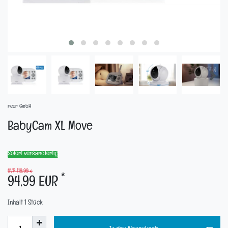
reer GmbH
BabyCam XL Move
Sofort versandfertig
UVP 119,99 €
*
94,99 EUR
Inhalt
1
Stück