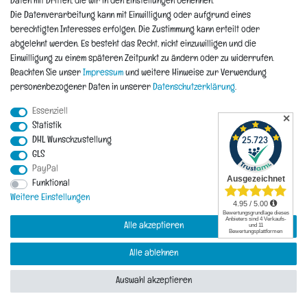
Daten mit Dritten, die wir in den Einstellungen benennen.
Die Datenverarbeitung kann mit Einwilligung oder aufgrund eines
Hochstuhl Petrol
berechtigten Interesses erfolgen. Die Zustimmung kann erteilt oder
abgelehnt werden. Es besteht das Recht, nicht einzuwilligen und die
114,99 € *
UVP 139,00 €
Einwilligung zu einem späteren Zeitpunkt zu ändern oder zu widerrufen.
Beachten Sie unser
Impressum
und weitere Hinweise zur Verwendung
In den Warenkorb
personenbezogener Daten in unserer
Daten­schutz­erklärung
.
Essenziell
✕
Statistik
Mitwachsender Treppenhochstuhl Tripp Trapp® schwarz
DHL Wunschzustellung
GLS
214,99 € *
UVP 229,00 €
PayPal
Funktional
In den Warenkorb
Weitere Einstellungen
Alle akzeptieren
Mitwachsender Treppenhochstuhl Tripp Trapp® weiß
Alle ablehnen
214,99 € *
UVP 229,00 €
Auswahl akzeptieren
In den Warenkorb