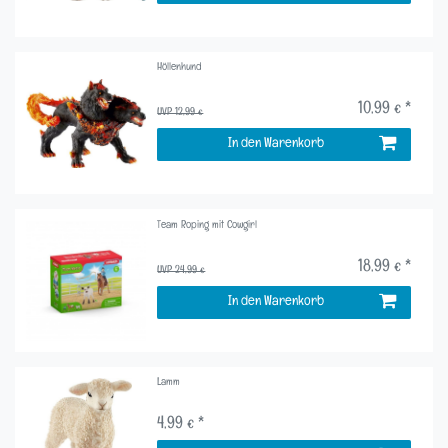
Höllenhund
10,99 € *
UVP 12,99 €
In den Warenkorb
Team Roping mit Cowgirl
18,99 € *
UVP 24,99 €
In den Warenkorb
Lamm
4,99 € *