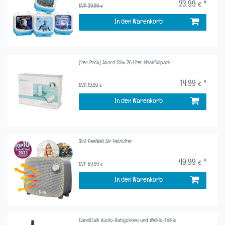
23,99 € *
UVP 29,99 €
In den Warenkorb
[2er Pack] Akord Slim 26 Liter Nachfüllpack
14,99 € *
UVP 19,99 €
In den Warenkorb
3in1 FeelWell Air Heizlüfter
49,99 € *
UVP 59,99 €
In den Warenkorb
Care&Talk Audio-Babyphone und Walkie-Talkie