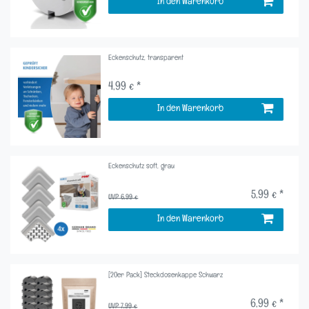
In den Warenkorb
Eckenschutz, transparent
4,99 € *
In den Warenkorb
Eckenschutz soft, grau
5,99 € *
UVP 6,99 €
In den Warenkorb
[20er Pack] Steckdosenkappe Schwarz
6,99 € *
UVP 7,99 €