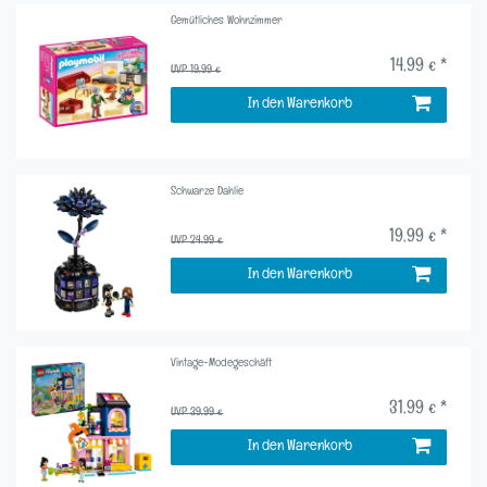
Gemütliches Wohnzimmer
14,99 € *
UVP 19,99 €
In den Warenkorb
Schwarze Dahlie
19,99 € *
UVP 24,99 €
In den Warenkorb
Vintage-Modegeschäft
31,99 € *
UVP 39,99 €
In den Warenkorb