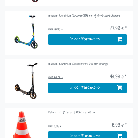
muuwmi Aluminium Scooter 205 mm grün-blau-schwarz
57,99 € *
UVP 79,95 €
In den Warenkorb
muuwmi Aluminium Scooter Pro 215 mm orange
49,99 € *
UVP 89,95 €
In den Warenkorb
Pylonenset [4er Set]. Höhe ca. 26 cm
5,99 € *
UVP 9,99 €
In den Warenkorb