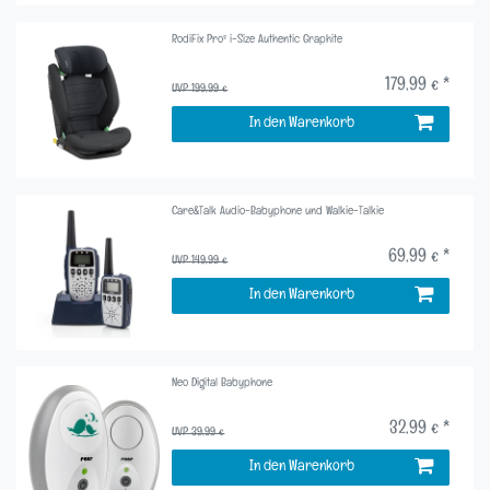
RodiFix Pro² i-Size Authentic Graphite
179,99 € *
UVP 199,99 €
In den Warenkorb
Care&Talk Audio-Babyphone und Walkie-Talkie
69,99 € *
UVP 149,99 €
In den Warenkorb
Neo Digital Babyphone
32,99 € *
UVP 39,99 €
In den Warenkorb