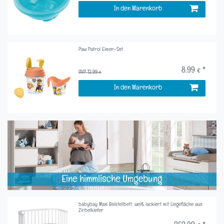
In den Warenkorb
Paw Patrol Eimer-Set
8,99 € *
UVP 12,99 €
In den Warenkorb
babybay Maxi Beistellbett, weiß lackiert mit Liegefläche aus
Zirbelkiefer