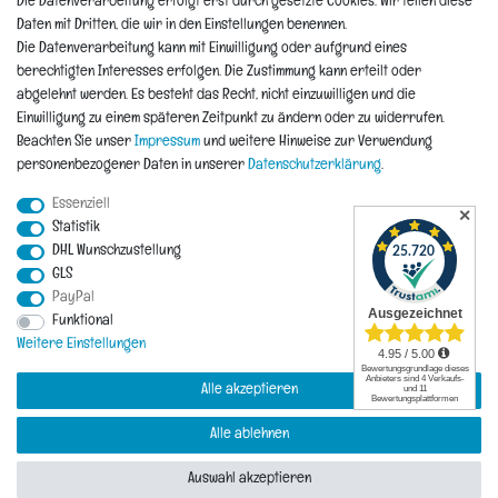
Die Datenverarbeitung erfolgt erst durch gesetzte Cookies. Wir teilen diese
Informationen
Daten mit Dritten, die wir in den Einstellungen benennen.
Die Datenverarbeitung kann mit Einwilligung oder aufgrund eines
berechtigten Interesses erfolgen. Die Zustimmung kann erteilt oder
Hinweis zur Entsorgung von Altbaterien
abgelehnt werden. Es besteht das Recht, nicht einzuwilligen und die
Reklamationen & Retouren
Einwilligung zu einem späteren Zeitpunkt zu ändern oder zu widerrufen.
*Teil-Widerruf
Beachten Sie unser
Impressum
und weitere Hinweise zur Verwendung
Versandarten
personenbezogener Daten in unserer
Daten­schutz­erklärung
.
Zahlarten
Essenziell
✕
Statistik
DHL Wunschzustellung
Impressum
Daten­schutz­erklärung
AGB
Widerrufs­recht
GLS
PayPal
Funktional
Vertrag widerrufen
Kontakt
Weitere Einstellungen
Alle akzeptieren
Alle ablehnen
© Copyright 2026 | Alle Rechte vorbehalten.
Auswahl akzeptieren