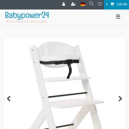
0
0,00 EUR
☰