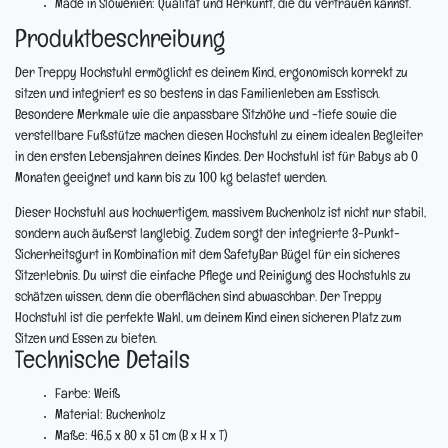
Made in Slowenien:
Qualität und Herkunft, die du vertrauen kannst.
Produktbeschreibung
Der Treppy Hochstuhl ermöglicht es deinem Kind, ergonomisch korrekt zu
sitzen und integriert es so bestens in das Familienleben am Esstisch.
Besondere Merkmale wie die anpassbare Sitzhöhe und -tiefe sowie die
verstellbare Fußstütze machen diesen Hochstuhl zu einem idealen Begleiter
in den ersten Lebensjahren deines Kindes. Der Hochstuhl ist für Babys ab 0
Monaten geeignet und kann bis zu 100 kg belastet werden.
Dieser Hochstuhl aus hochwertigem, massivem Buchenholz ist nicht nur stabil,
sondern auch äußerst langlebig. Zudem sorgt der integrierte 3-Punkt-
Sicherheitsgurt in Kombination mit dem SafetyBar Bügel für ein sicheres
Sitzerlebnis. Du wirst die einfache Pflege und Reinigung des Hochstuhls zu
schätzen wissen, denn die oberflächen sind abwaschbar. Der Treppy
Hochstuhl ist die perfekte Wahl, um deinem Kind einen sicheren Platz zum
Sitzen und Essen zu bieten.
Technische Details
Farbe:
Weiß
Material:
Buchenholz
Maße:
46,5 x 80 x 51 cm (B x H x T)