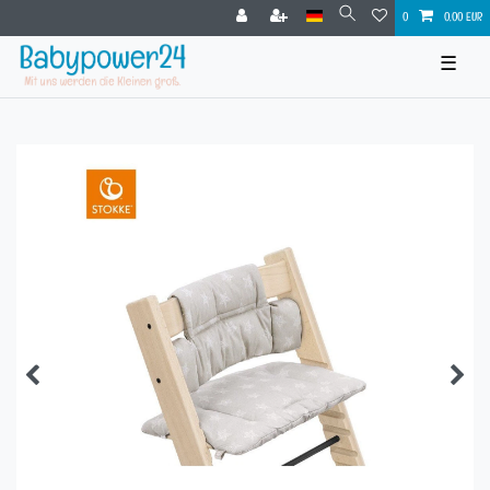
0
0,00 EUR
☰