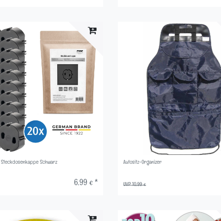
] Steckdosenkappe Schwarz
Autositz-Organizer
6,99 € *
UVP 10,99 €