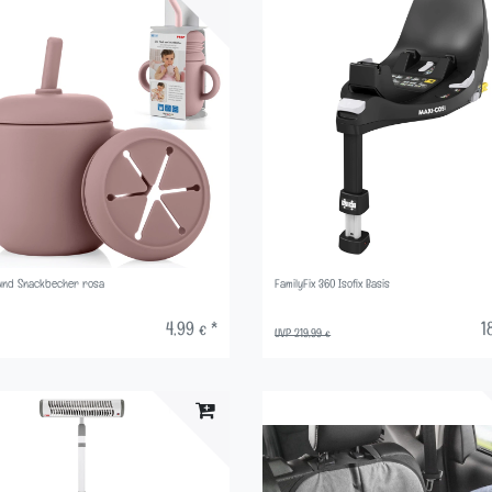
- und Snackbecher rosa
FamilyFix 360 Isofix Basis
4,99 € *
1
UVP 219,99 €