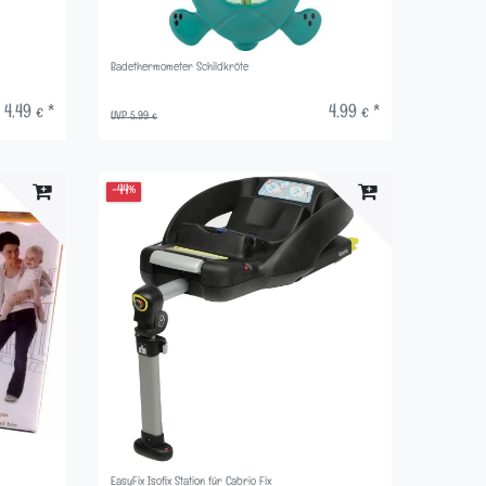
Badethermometer Schildkröte
4,49 € *
4,99 € *
UVP 5,99 €
-44%
EasyFix Isofix Station für Cabrio Fix