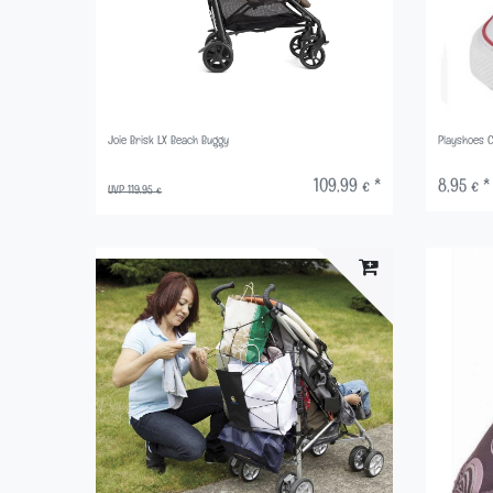
Joie Brisk LX Beach Buggy
Playshoes 
109,99 € *
8,95 € *
UVP 119,95 €