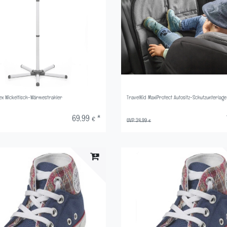
ex Wickeltisch-Wärmestrahler
TravelKid MaxiProtect Autositz-Schutzunterlage
69,99 € *
UVP 24,99 €