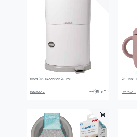
Akord Slim Windeleimer 26 Liter
2in1 Trink
44,99 € *
UVP 59,90 €
UVP 13,99 €