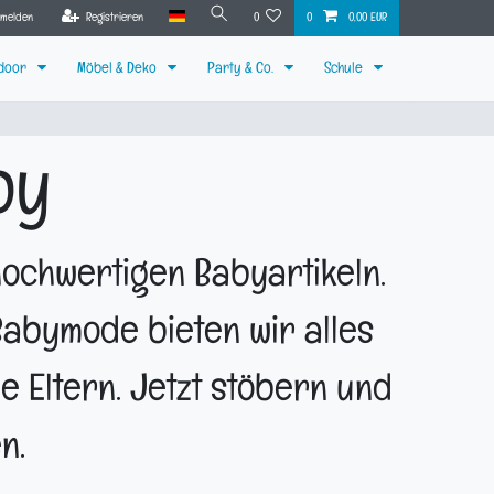
nmelden
Registrieren
0
0
0,00 EUR
tdoor
Möbel & Deko
Party & Co.
Schule
by
ochwertigen Babyartikeln.
 Babymode bieten wir alles
e Eltern. Jetzt stöbern und
n.