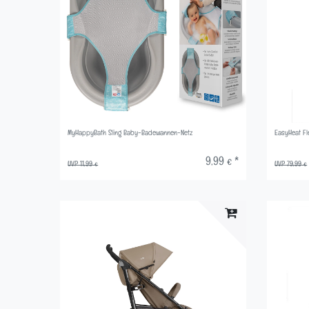
MyHappyBath Sling Baby-Badewannen-Netz
EasyHeat Fl
9,99 € *
UVP 11,99 €
UVP 79,99 €