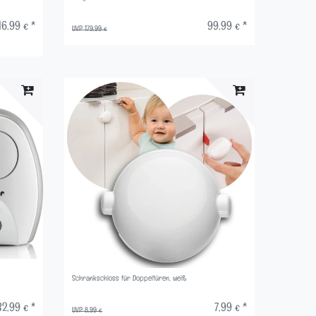
16,99 € *
99,99 € *
UVP 179,99 €
Schrankschloss für Doppeltüren, weiß
32,99 € *
7,99 € *
UVP 8,99 €