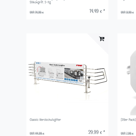
Silikongriff, 2-tlg.
14,49 € *
UVP 14,99 €
UVP 9,99 €
Classic Herdschutzgitter
[20er Pack
29,99 € *
UVP 44,99 €
UVP 7,99 €