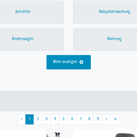
Autositze
Babyüberwachung
Kinderwagen
Nahrung
Mehr anzeigen
1
2
3
4
5
6
7
8
9