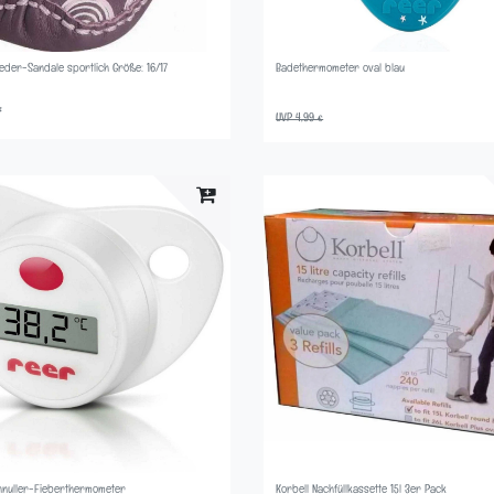
eder-Sandale sportlich Größe: 16/17
Badethermometer oval blau
*
UVP 4,99 €
chnuller-Fieberthermometer
Korbell Nachfüllkassette 15l 3er Pack