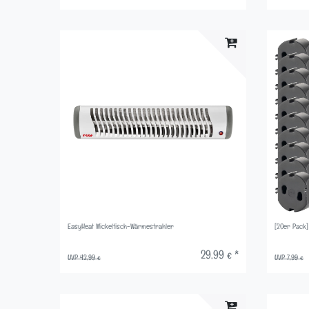
EasyHeat Wickeltisch-Wärmestrahler
[20er Pack
29,99 € *
UVP 42,99 €
UVP 7,99 €