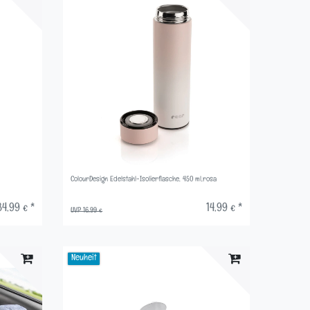
ColourDesign Edelstahl-Isolierflasche, 450 ml,rosa
84,99 € *
14,99 € *
UVP 16,99 €
Neuheit