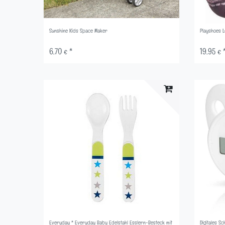
Sunshine Kids Space Maker
Playshoes L
6,70 € *
19,95 € 
Everyday * Everyday Baby Edelstahl Esslern-Besteck mit
Digitales S