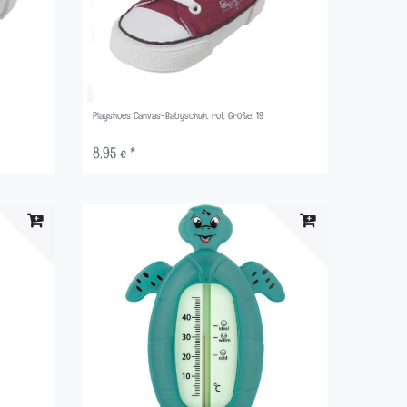
Playshoes Canvas-Babyschuh, rot, Größe: 19
8,95 € *