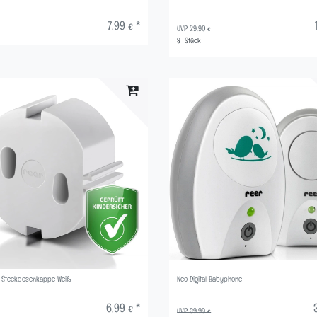
7,99 € *
UVP 29,90 €
3
Stück
] Steckdosenkappe Weiß
Neo Digital Babyphone
6,99 € *
UVP 39,99 €