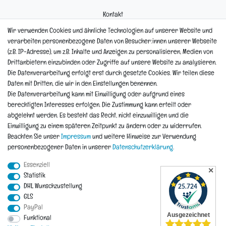
Kontakt
Mein Konto
Wir verwenden Cookies und ähnliche Technologien auf unserer Website und
Newsletter
verarbeiten personenbezogene Daten von Besucher:innen unserer Webseite
Widerrufsformular
(z.B. IP-Adresse), um z.B. Inhalte und Anzeigen zu personalisieren, Medien von
Reklamation
Drittanbietern einzubinden oder Zugriffe auf unsere Website zu analysieren.
Die Datenverarbeitung erfolgt erst durch gesetzte Cookies. Wir teilen diese
Informationen
Daten mit Dritten, die wir in den Einstellungen benennen.
Die Datenverarbeitung kann mit Einwilligung oder aufgrund eines
berechtigten Interesses erfolgen. Die Zustimmung kann erteilt oder
Hinweis zur Entsorgung von Altbaterien
abgelehnt werden. Es besteht das Recht, nicht einzuwilligen und die
Reklamationen & Retouren
Einwilligung zu einem späteren Zeitpunkt zu ändern oder zu widerrufen.
*Teil-Widerruf
Beachten Sie unser
Impressum
und weitere Hinweise zur Verwendung
Versandarten
personenbezogener Daten in unserer
Daten­schutz­erklärung
.
Zahlarten
Essenziell
✕
Statistik
DHL Wunschzustellung
Impressum
Daten­schutz­erklärung
AGB
Widerrufs­recht
GLS
PayPal
Vertrag widerrufen
Funktional
Kontakt