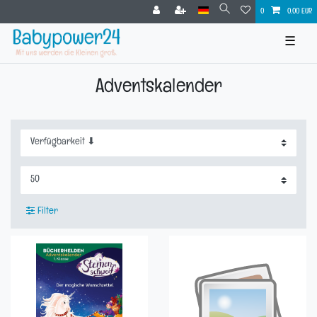
0
0,00 EUR
☰
Adventskalender
Filter