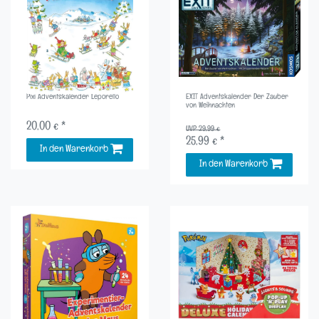
Pixi Adventskalender Leporello
EXIT Adventskalender Der Zauber
von Weihnachten
20,00 € *
UVP 29,99 €
25,99 € *
In den Warenkorb
In den Warenkorb