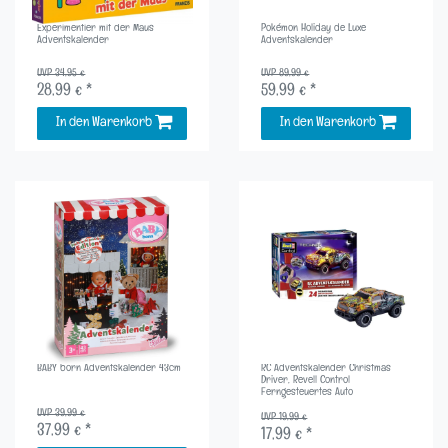
Experimentier mit der Maus
Pokémon Holiday de Luxe
Adventskalender
Adventskalender
UVP 34,95 €
UVP 89,99 €
28,99 € *
59,99 € *
In den Warenkorb
In den Warenkorb
BABY born Adventskalender 43cm
RC Adventskalender Christmas
Driver, Revell Control
Ferngesteuertes Auto
UVP 39,99 €
UVP 19,99 €
37,99 € *
17,99 € *