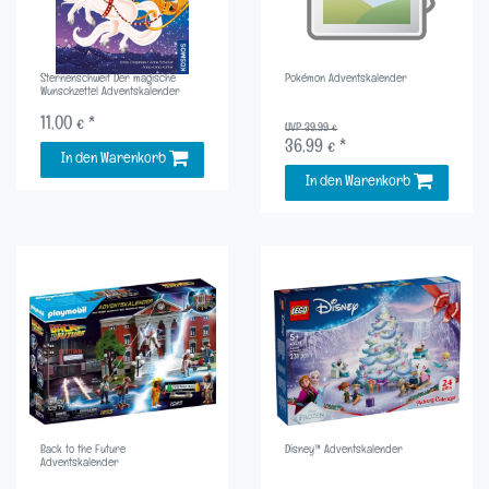
Sternenschweif Der magische
Pokémon Adventskalender
Wunschzettel Adventskalender
11,00 € *
UVP 39,99 €
36,99 € *
In den Warenkorb
In den Warenkorb
Back to the Future
Disney™ Adventskalender
Adventskalender