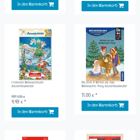
In den Warenkorb
In den Warenkorb
Fröhliche Weihnachtszeit
Die drei !!! Wirbel um das
Adventskalender
Weihnachts-Pony Adventskalender
11,00 € *
UVP 4,95 €
4,49 € *
In den Warenkorb
In den Warenkorb