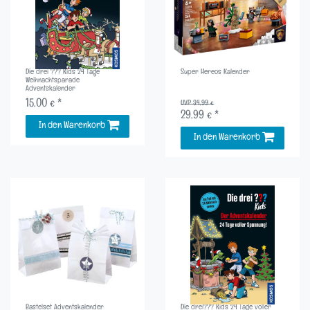
Die drei ??? Kids 24 Tage
Super Hereos Kalender
Weihnachtsparade
Adventskalender
15,00 € *
UVP 34,99 €
29,99 € *
In den Warenkorb
In den Warenkorb
Bastelset Adventskalender
Die drei??? Kids 24 Tage voller