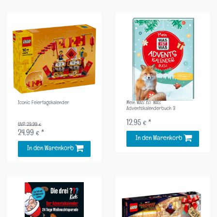
Iconic Feiertagskalender
Mein WAS IST WAS
Adventskalenderbuch 3
12,95 € *
UVP 29,99 €
24,99 € *
In den Warenkorb
In den Warenkorb