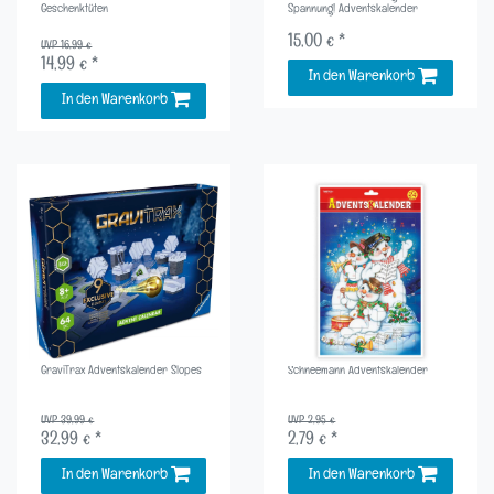
Geschenktüten
Spannung! Adventskalender
15,00 € *
UVP 16,99 €
14,99 € *
In den Warenkorb
In den Warenkorb
GraviTrax Adventskalender Slopes
Schneemann Adventskalender
UVP 39,99 €
UVP 2,95 €
32,99 € *
2,79 € *
In den Warenkorb
In den Warenkorb