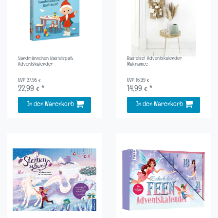
Sandmännchen Bastelspaß
Bastelset Adventskalender
Adventskalender
Makramee
UVP 27,95 €
UVP 16,99 €
22,99 € *
14,99 € *
In den Warenkorb
In den Warenkorb