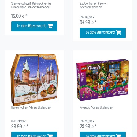
Sternenschweif Weihnachten im
Zauberhafter Feen-
Einhornland Adventskalender
Adventskalender
15,00 € *
UVP 39,99 €
34,99 € *
In den Warenkorb
In den Warenkorb
Harry Potter Adventskalender
Friends Adventskalender
UVP 44,99 €
UVP 26,99 €
39,99 € *
23,99 € *
In den Warenkorb
In den Warenkorb