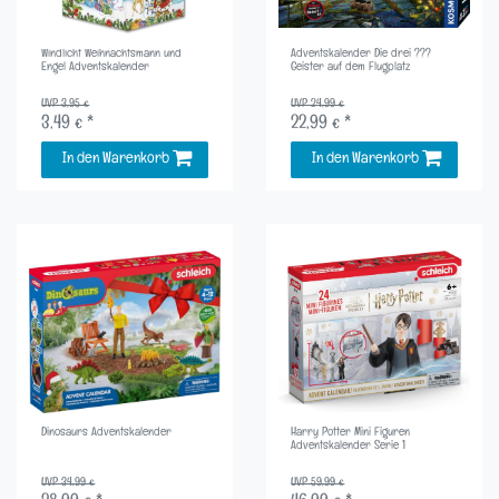
Windlicht Weihnachtsmann und
Adventskalender Die drei ???
Engel Adventskalender
Geister auf dem Flugplatz
UVP 3,95 €
UVP 24,99 €
3,49 € *
22,99 € *
In den Warenkorb
In den Warenkorb
Dinosaurs Adventskalender
Harry Potter Mini Figuren
Adventskalender Serie 1
UVP 34,99 €
UVP 59,99 €