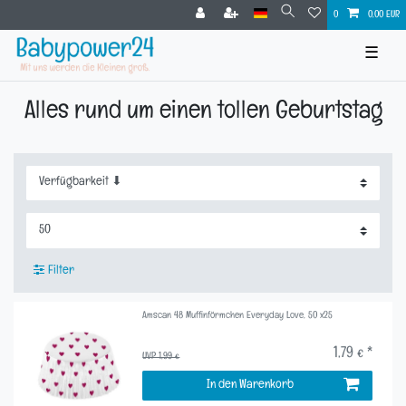
0
0,00 EUR
☰
Alles rund um einen tollen Geburtstag
Filter
Amscan 48 Muffinförmchen Everyday Love, 50 x25
1,79 € *
UVP 1,99 €
In den Warenkorb