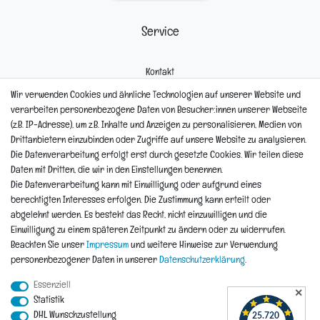
Service
Kontakt
Mein Konto
Wir verwenden Cookies und ähnliche Technologien auf unserer Website und
Newsletter
verarbeiten personenbezogene Daten von Besucher:innen unserer Webseite
Widerrufsformular
(z.B. IP-Adresse), um z.B. Inhalte und Anzeigen zu personalisieren, Medien von
Reklamation
Drittanbietern einzubinden oder Zugriffe auf unsere Website zu analysieren.
Die Datenverarbeitung erfolgt erst durch gesetzte Cookies. Wir teilen diese
Informationen
Daten mit Dritten, die wir in den Einstellungen benennen.
Die Datenverarbeitung kann mit Einwilligung oder aufgrund eines
berechtigten Interesses erfolgen. Die Zustimmung kann erteilt oder
Hinweis zur Entsorgung von Altbaterien
abgelehnt werden. Es besteht das Recht, nicht einzuwilligen und die
Reklamationen & Retouren
Einwilligung zu einem späteren Zeitpunkt zu ändern oder zu widerrufen.
*Teil-Widerruf
Beachten Sie unser
Impressum
und weitere Hinweise zur Verwendung
Versandarten
personenbezogener Daten in unserer
Daten­schutz­erklärung
.
Zahlarten
Essenziell
✕
Statistik
DHL Wunschzustellung
Impressum
Daten­schutz­erklärung
AGB
Widerrufs­recht