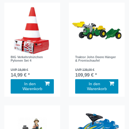
BIG Verkehrshütchen
Traktor John Deere Hänger
Pylonen Set 4
& Frontschaufel
UVP 19,99 €
UVP 139,00 €
14,99 € *
109,99 € *
In den
In den
Warenkorb
Warenkorb