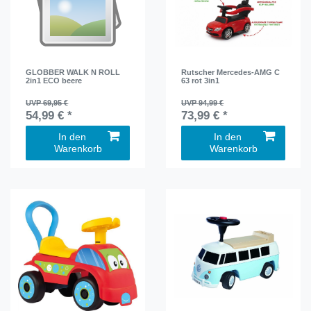
GLOBBER WALK N ROLL
Rutscher Mercedes-AMG C
2in1 ECO beere
63 rot 3in1
UVP 69,95 €
UVP 94,99 €
54,99 € *
73,99 € *
In den
In den
Warenkorb
Warenkorb