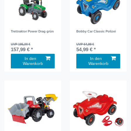
Trettraktor Power Drag grün
Bobby Car Classic Polizei
UVP 195,00 €
UVP 64,99 €
157,99 € *
54,99 € *
In den
In den
Warenkorb
Warenkorb