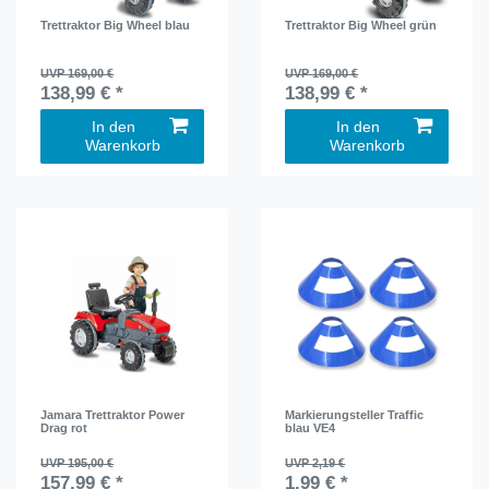
Trettraktor Big Wheel blau
Trettraktor Big Wheel grün
UVP 169,00 €
UVP 169,00 €
138,99 € *
138,99 € *
In den
In den
Warenkorb
Warenkorb
Jamara Trettraktor Power
Markierungsteller Traffic
Drag rot
blau VE4
UVP 195,00 €
UVP 2,19 €
157,99 € *
1,99 € *