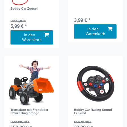
Bobby Car Zugseil
3,99 € *
UVP 8,99 €
5,99 € *
In den
Warenkorb
In den
Warenkorb
Trettraktor mit Frontlader
Bobby Car Racing Sound
Power Drag orange
Lenkrad
UVP 195,00 €
UVP 31,99 €