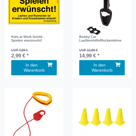
Kids at Work Schild -
Bobby Car
Spielen erwünscht!
Lauflernhilfe/Rückenlehne
UVP 4,99 €
UVP 22,99 €
2,99 € *
14,99 € *
In den
In den
Warenkorb
Warenkorb