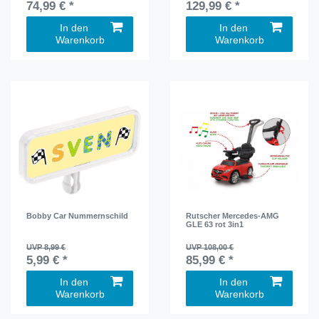
74,99 € *
129,99 € *
In den
In den
Warenkorb
Warenkorb
Bobby Car Nummernschild
Rutscher Mercedes-AMG
GLE 63 rot 3in1
UVP 8,99 €
UVP 108,00 €
5,99 € *
85,99 € *
In den
In den
Warenkorb
Warenkorb