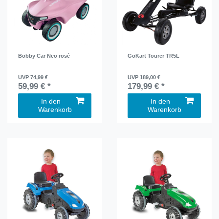
Bobby Car Neo rosé
GoKart Tourer TR5L
UVP 74,99 €
UVP 189,00 €
59,99 € *
179,99 € *
In den
In den
Warenkorb
Warenkorb