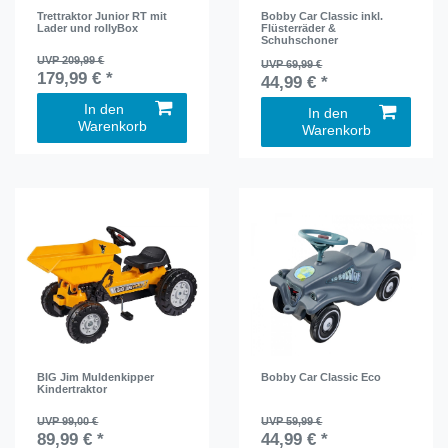
Trettraktor Junior RT mit
Bobby Car Classic inkl.
Lader und rollyBox
Flüsterräder &
Schuhschoner
UVP 209,99 €
UVP 69,99 €
179,99 € *
44,99 € *
In den
In den
Warenkorb
Warenkorb
BIG Jim Muldenkipper
Bobby Car Classic Eco
Kindertraktor
UVP 99,00 €
UVP 59,99 €
89,99 € *
44,99 € *