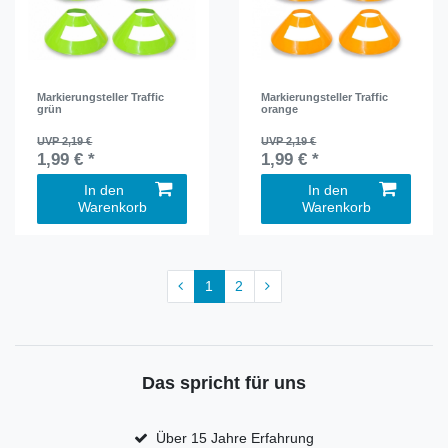
Markierungsteller Traffic
Markierungsteller Traffic
grün
orange
UVP 2,19 €
UVP 2,19 €
1,99 € *
1,99 € *
In den
In den
Warenkorb
Warenkorb
1
2
Das spricht für uns
Über 15 Jahre Erfahrung