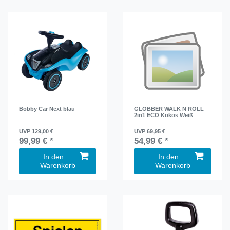
Bobby Car Next blau
GLOBBER WALK N ROLL
2in1 ECO Kokos Weiß
UVP 129,00 €
UVP 69,95 €
99,99 € *
54,99 € *
In den
In den
Warenkorb
Warenkorb