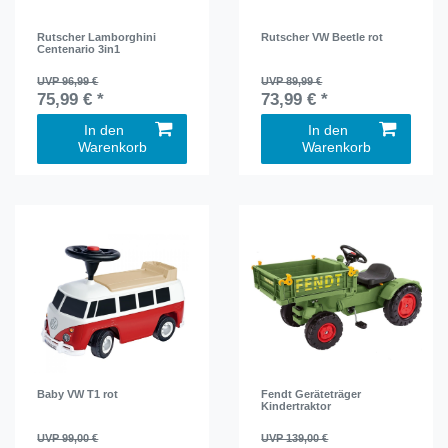
Rutscher Lamborghini
Rutscher VW Beetle rot
Centenario 3in1
UVP 96,99 €
UVP 89,99 €
75,99 € *
73,99 € *
In den
In den
Warenkorb
Warenkorb
Baby VW T1 rot
Fendt Geräteträger
Kindertraktor
UVP 99,00 €
UVP 139,00 €