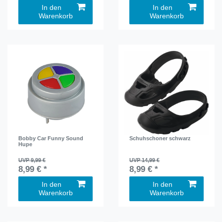
In den
In den
Warenkorb
Warenkorb
Bobby Car Funny Sound
Schuhschoner schwarz
Hupe
UVP 9,99 €
UVP 14,99 €
8,99 € *
8,99 € *
In den
In den
Warenkorb
Warenkorb