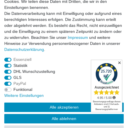
Cookies. Wir teilen diese Daten mit Dritten, die wir in den
Einstellungen benennen.
Informationen
Die Datenverarbeitung kann mit Einwilligung oder aufgrund eines
berechtigten Interesses erfolgen. Die Zustimmung kann erteilt
oder abgelehnt werden. Es besteht das Recht, nicht einzuwilligen
Hinweis zur Entsorgung von Altbaterien
und die Einwilligung zu einem späteren Zeitpunkt zu ändern oder
Reklamationen & Retouren
zu widerrufen. Beachten Sie unser
Impressum
und weitere
*Teil-Widerruf
Hinweise zur Verwendung personenbezogener Daten in unserer
Versandarten
Daten­schutz­erklärung
.
Zahlarten
Essenziell
✕
Statistik
DHL Wunschzustellung
Impressum
Daten­schutz­erklärung
AGB
GLS
PayPal
Funktional
Widerrufs­recht
Kontakt
Vertrag widerrufen
Weitere Einstellungen
Alle akzeptieren
Alle ablehnen
© Copyright 2026 | Alle Rechte vorbehalten.