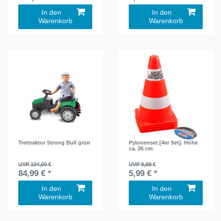
In den
In den
Warenkorb
Warenkorb
Trettraktor Strong Bull grün
Pylonenset [4er Set]. Höhe
ca. 26 cm
UVP 104,00 €
UVP 9,99 €
84,99 € *
5,99 € *
In den
In den
Warenkorb
Warenkorb