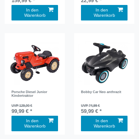
159,99 € *
22,99 € *
In den
In den
Warenkorb
Warenkorb
Porsche Diesel Junior
Bobby Car Neo anthrazit
Kindertraktor
UVP 129,00 €
UVP 74,99 €
99,99 € *
59,99 € *
In den
In den
Warenkorb
Warenkorb