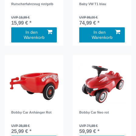
Rutscherfahrzeug rot/gelb
Baby VW T1 blau
UVP 19,99 €
UVP 99,00 €
15,99 € *
74,99 € *
In den
In den
Warenkorb
Warenkorb
Bobby Car Anhänger Rot
Bobby Car Neo rot
UVP 39,99 €
UVP 74,99 €
25,99 € *
59,99 € *