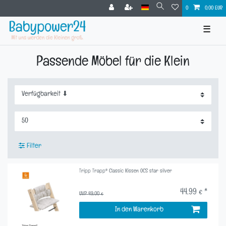
0
0,00 EUR
☰
Passende Möbel für die Klein
Filter
Tripp Trapp® Classic Kissen OCS star silver
44,99 € *
UVP 49,00 €
In den Warenkorb