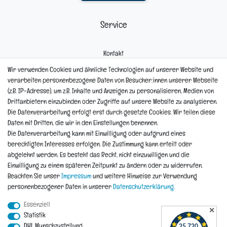
Service
Kontakt
Mein Konto
Wir verwenden Cookies und ähnliche Technologien auf unserer Website und
Newsletter
verarbeiten personenbezogene Daten von Besucher:innen unserer Webseite
Widerrufsformular
(z.B. IP-Adresse), um z.B. Inhalte und Anzeigen zu personalisieren, Medien von
Reklamation
Drittanbietern einzubinden oder Zugriffe auf unsere Website zu analysieren.
Die Datenverarbeitung erfolgt erst durch gesetzte Cookies. Wir teilen diese
Informationen
Daten mit Dritten, die wir in den Einstellungen benennen.
Die Datenverarbeitung kann mit Einwilligung oder aufgrund eines
berechtigten Interesses erfolgen. Die Zustimmung kann erteilt oder
Hinweis zur Entsorgung von Altbaterien
abgelehnt werden. Es besteht das Recht, nicht einzuwilligen und die
Reklamationen & Retouren
Einwilligung zu einem späteren Zeitpunkt zu ändern oder zu widerrufen.
*Teil-Widerruf
Beachten Sie unser
Impressum
und weitere Hinweise zur Verwendung
Versandarten
personenbezogener Daten in unserer
Daten­schutz­erklärung
.
Zahlarten
Essenziell
✕
Statistik
DHL Wunschzustellung