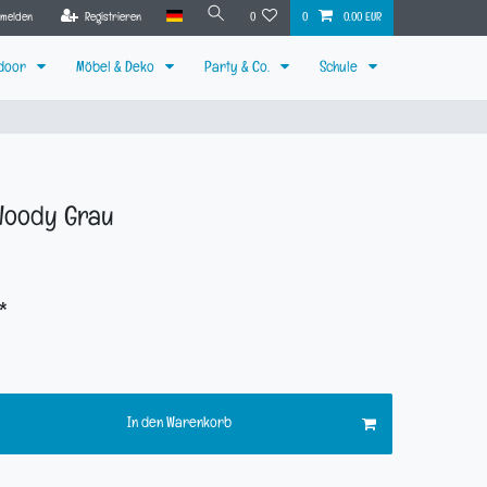
nmelden
Registrieren
0
0
0,00 EUR
tdoor
Möbel & Deko
Party & Co.
Schule
Woody Grau
*
In den Warenkorb