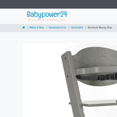
Möbel & Deko
Hochstühle & Co.
Hochstühle
Hochstuhl Woody Grau