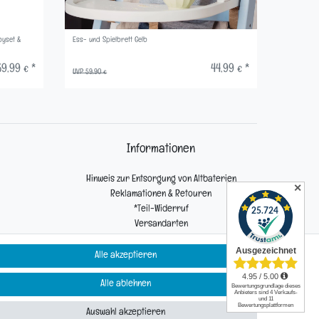
byset &
Ess- und Spielbrett Gelb
Ess- und S
9,99 € *
44,99 € *
UVP 59,90 €
UVP 59,90 
Informationen
Hinweis zur Entsorgung von Altbaterien
✕
Reklamationen & Retouren
*Teil-Widerruf
Versandarten
Zahlarten
Alle akzeptieren
Alle ablehnen
Kontakt
Auswahl akzeptieren