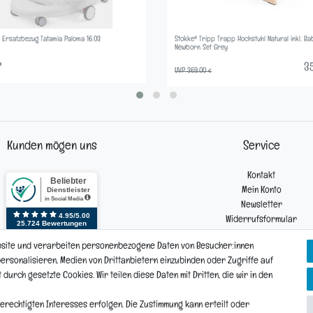
Ersatzbezug Tatamia Paloma 16.03
Stokke® Tripp Trapp Hochstuhl Natural inkl. Ba
Newborn Set Grey
*
35
UVP 369,00 €
Kunden mögen uns
Service
Kontakt
Mein Konto
Newsletter
Widerrufsformular
Reklamation
bsite und verarbeiten personenbezogene Daten von Besucher:innen
 personalisieren, Medien von Drittanbietern einzubinden oder Zugriffe auf
urch gesetzte Cookies. Wir teilen diese Daten mit Dritten, die wir in den
Vertrag widerrufen
Daten­schutz­erklärung
AGB
Widerrufs­recht
erechtigten Interesses erfolgen. Die Zustimmung kann erteilt oder