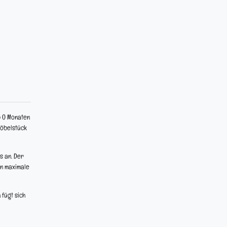
b 0 Monaten
Möbelstück
s an. Der
en maximale
 fügt sich