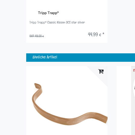
Tripp Trapp® Classic Kissen OCS star silver
44,99 € *
UVP 49,00 €
ähnliche Artikel