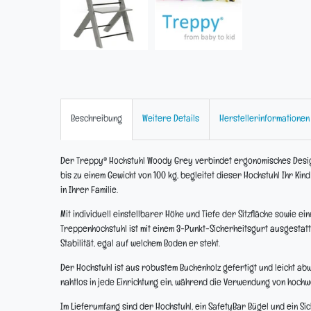
Beschreibung
Weitere Details
Herstellerinformationen
Der Treppy® Hochstuhl Woody Grey verbindet ergonomisches Design
bis zu einem Gewicht von 100 kg, begleitet dieser Hochstuhl Ihr K
in Ihrer Familie.
Mit individuell einstellbarer Höhe und Tiefe der Sitzfläche sowie e
Treppenhochstuhl ist mit einem 3-Punkt-Sicherheitsgurt ausgestatt
Stabilität, egal auf welchem Boden er steht.
Der Hochstuhl ist aus robustem Buchenholz gefertigt und leicht ab
nahtlos in jede Einrichtung ein, während die Verwendung von hochwe
Im Lieferumfang sind der Hochstuhl, ein SafetyBar Bügel und ein Sic