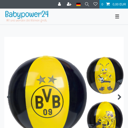
0
0,00 EUR
☰