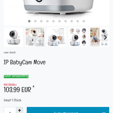
reer GmbH
IP BabyCam Move
Sofort versandfertig
UVP 139,99 €
*
103,99 EUR
Inhalt
1
Stück