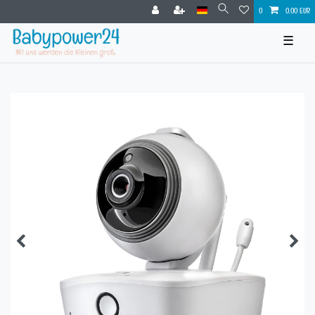
0
0,00 EUR
☰