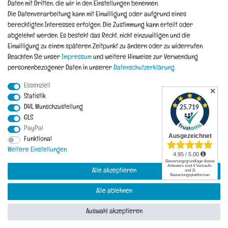
Informationen
Daten mit Dritten, die wir in den Einstellungen benennen.
Die Datenverarbeitung kann mit Einwilligung oder aufgrund eines
berechtigten Interesses erfolgen. Die Zustimmung kann erteilt oder
Hinweis zur Entsorgung von Altbaterien
abgelehnt werden. Es besteht das Recht, nicht einzuwilligen und die
Reklamationen & Retouren
Einwilligung zu einem späteren Zeitpunkt zu ändern oder zu widerrufen.
*Teil-Widerruf
Beachten Sie unser
Impressum
und weitere Hinweise zur Verwendung
Versandarten
personenbezogener Daten in unserer
Daten­schutz­erklärung
.
Zahlarten
Essenziell
✕
Statistik
DHL Wunschzustellung
Impressum
Daten­schutz­erklärung
AGB
Widerrufs­recht
GLS
PayPal
Vertrag widerrufen
Funktional
Kontakt
Weitere Einstellungen
Alle akzeptieren
Alle ablehnen
© Copyright 2026 | Alle Rechte vorbehalten.
Auswahl akzeptieren