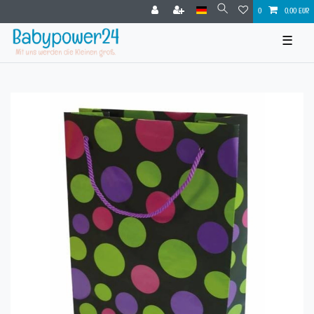
0
0,00 EUR
☰