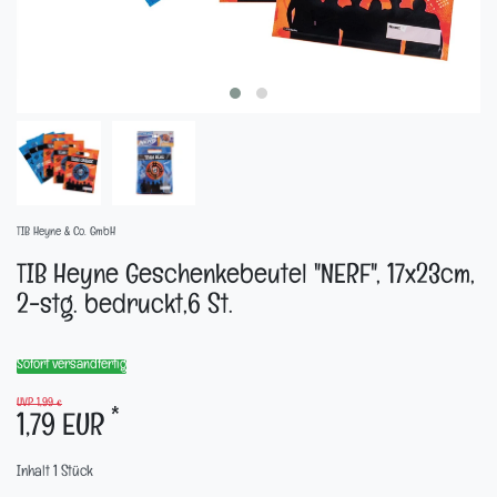
TIB Heyne & Co. GmbH
TIB Heyne Geschenkebeutel "NERF", 17x23cm,
2-stg. bedruckt,6 St.
Sofort versandfertig
UVP 1,99 €
*
1,79 EUR
Inhalt
1
Stück