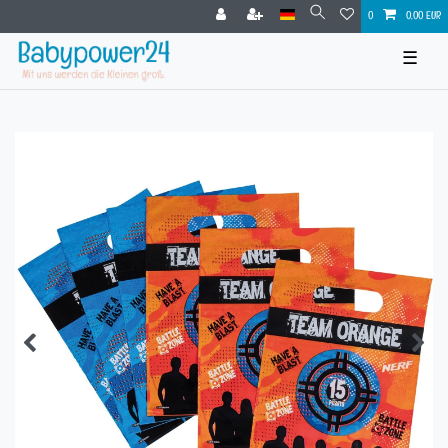
0
0,00 EUR
☰