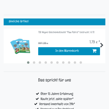
ähnliche Artikel
TIB Heyne Geschenkebeutel "Paw Patrol" bedruckt, 6 St.
1,79 € *
UVP 1,99 €
In den Warenkorb
Das spricht für uns
Über 15 Jahre Erfahrung
Kaufe jetzt, zahle später*
Versand innerhalb von 24h*