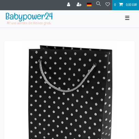
0
0,00 EUR
☰