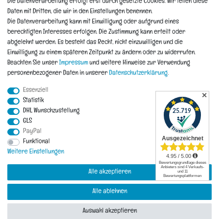
Die Datenverarbeitung erfolgt erst durch gesetzte Cookies. Wir teilen diese
Informationen
Daten mit Dritten, die wir in den Einstellungen benennen.
Die Datenverarbeitung kann mit Einwilligung oder aufgrund eines
berechtigten Interesses erfolgen. Die Zustimmung kann erteilt oder
Hinweis zur Entsorgung von Altbaterien
abgelehnt werden. Es besteht das Recht, nicht einzuwilligen und die
Reklamationen & Retouren
Einwilligung zu einem späteren Zeitpunkt zu ändern oder zu widerrufen.
*Teil-Widerruf
Beachten Sie unser
Impressum
und weitere Hinweise zur Verwendung
Versandarten
personenbezogener Daten in unserer
Daten­schutz­erklärung
.
Zahlarten
Essenziell
✕
Statistik
DHL Wunschzustellung
Impressum
Daten­schutz­erklärung
AGB
Widerrufs­recht
GLS
PayPal
Vertrag widerrufen
Funktional
Kontakt
Weitere Einstellungen
Alle akzeptieren
Alle ablehnen
© Copyright 2026 | Alle Rechte vorbehalten.
Auswahl akzeptieren