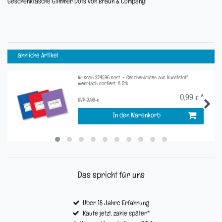
Geschenktasche Glimmer Dots von Braun & Company!
ähnliche Artikel
Amscan 374596 sort. - Geschenktüten aus Kunststoff,
mehrfach sortiert, 8 Stk.
0,99 € *
UVP 2,99 €
In den Warenkorb
Das spricht für uns
Über 15 Jahre Erfahrung
Kaufe jetzt, zahle später*