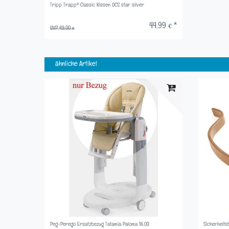
Tripp Trapp® Classic Kissen OCS star silver
44,99 € *
UVP 49,00 €
ähnliche Artikel
Peg-Perego Ersatzbezug Tatamia Paloma 16.03
Sicherheits