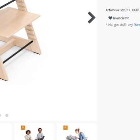
Artikelnummer
STK-100101
Wunschliste
* inkl. ges. MwSt. zzgl.
Vers