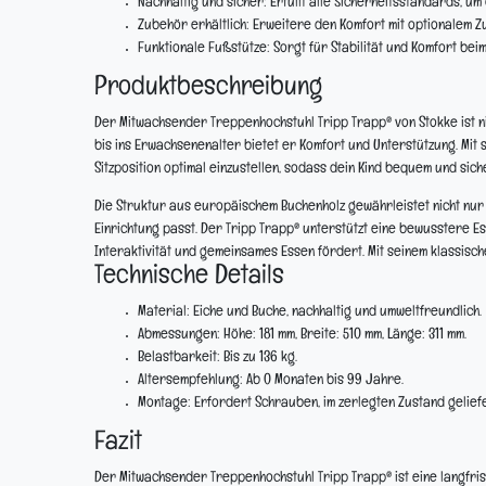
Nachhaltig und sicher:
Erfüllt alle Sicherheitsstandards, um
Zubehör erhältlich:
Erweitere den Komfort mit optionalem 
Funktionale Fußstütze:
Sorgt für Stabilität und Komfort beim
Produktbeschreibung
Der Mitwachsender Treppenhochstuhl Tripp Trapp® von Stokke ist nic
bis ins Erwachsenenalter bietet er Komfort und Unterstützung. Mit
Sitzposition optimal einzustellen, sodass dein Kind bequem und siche
Die Struktur aus europäischem Buchenholz gewährleistet nicht nur 
Einrichtung passt. Der Tripp Trapp® unterstützt eine bewusstere Es
Interaktivität und gemeinsames Essen fördert. Mit seinem klassisch
Technische Details
Material:
Eiche und Buche, nachhaltig und umweltfreundlich.
Abmessungen:
Höhe: 181 mm, Breite: 510 mm, Länge: 311 mm.
Belastbarkeit:
Bis zu 136 kg.
Altersempfehlung:
Ab 0 Monaten bis 99 Jahre.
Montage:
Erfordert Schrauben, im zerlegten Zustand geliefe
Fazit
Der Mitwachsender Treppenhochstuhl Tripp Trapp® ist eine langfristi