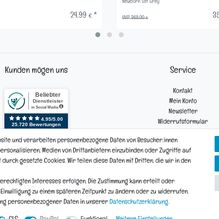
Newborn Set Grey
24,99 € *
35
UVP 369,00 €
Kunden mögen uns
Service
Kontakt
Mein Konto
Newsletter
Widerrufsformular
Reklamation
bsite und verarbeiten personenbezogene Daten von Besucher:innen
 personalisieren, Medien von Drittanbietern einzubinden oder Zugriffe auf
urch gesetzte Cookies. Wir teilen diese Daten mit Dritten, die wir in den
Vertrag widerrufen
Daten­schutz­erklärung
AGB
Widerrufs­recht
erechtigten Interesses erfolgen. Die Zustimmung kann erteilt oder
e Einwilligung zu einem späteren Zeitpunkt zu ändern oder zu widerrufen.
ung personenbezogener Daten in unserer
Daten­schutz­erklärung
.
© Copyright 2026 | Alle Rechte vorbehalten.