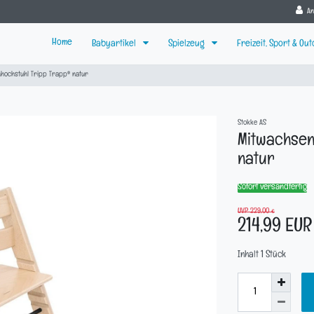
A
Home
Babyartikel
Spielzeug
Freizeit, Sport & Ou
hochstuhl Tripp Trapp® natur
Stokke AS
Mitwachsen
natur
Sofort versandfertig
UVP 229,00 €
214,99 EU
Inhalt
1
Stück