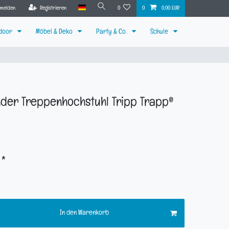
nmelden
Registrieren
0
0
0,00 EUR
tdoor
Möbel & Deko
Party & Co.
Schule
der Treppenhochstuhl Tripp Trapp®
*
R
In den Warenkorb