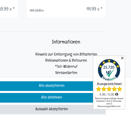
9,99 € *
44,99 € *
UVP 59,90 €
UVP 59,90 
Informationen
Hinweis zur Entsorgung von Altbaterien
✕
Reklamationen & Retouren
*Teil-Widerruf
Versandarten
Zahlarten
Alle akzeptieren
Alle ablehnen
Kontakt
Auswahl akzeptieren