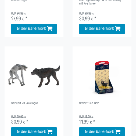
Donnervogel
Mad-Eye Moody™ & Draco Malfoy™
mit Frettchen
UVP 34,99 €
UVP 39,99 €
27,99 € *
30,99 € *
In den Warenkorb
In den Warenkorb
Werwolf vs. Animagus
Niffler™ mit Gold
UVP 39,99 €
UVP 16,99 €
30,99 € *
14,99 € *
In den Warenkorb
In den Warenkorb