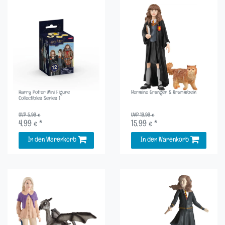
Harry Potter Mini Figure
Hermine Granger & Krummbein
Collectibles Series 1
UVP 5,99 €
UVP 19,99 €
4,99 € *
15,99 € *
In den Warenkorb
In den Warenkorb