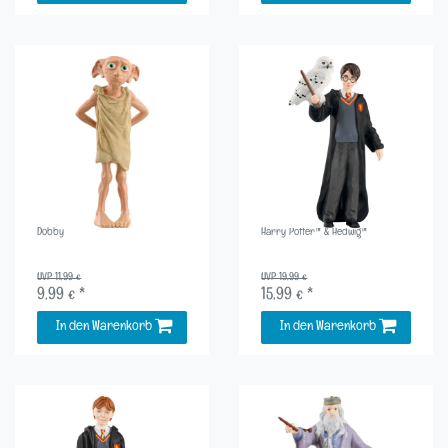
Dobby
Harry Potter™ & Hedwig™
UVP 11,99 €
UVP 19,99 €
9,99 € *
15,99 € *
In den Warenkorb
In den Warenkorb