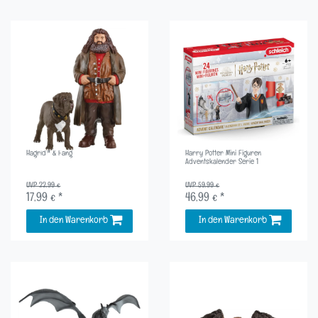
Hagrid™ & Fang
Harry Potter Mini Figuren
Adventskalender Serie 1
UVP 22,99 €
UVP 59,99 €
17,99 € *
46,99 € *
In den Warenkorb
In den Warenkorb