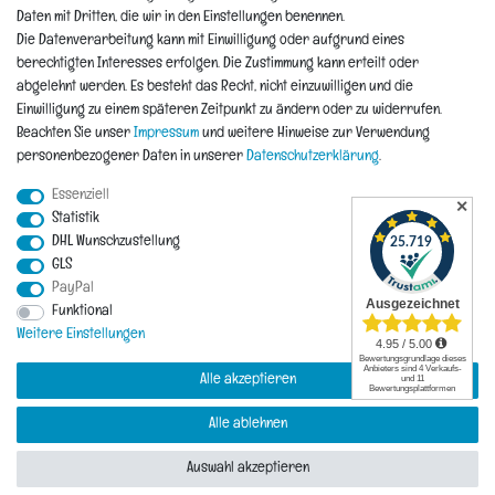
Informationen
Daten mit Dritten, die wir in den Einstellungen benennen.
Die Datenverarbeitung kann mit Einwilligung oder aufgrund eines
berechtigten Interesses erfolgen. Die Zustimmung kann erteilt oder
Hinweis zur Entsorgung von Altbaterien
abgelehnt werden. Es besteht das Recht, nicht einzuwilligen und die
Reklamationen & Retouren
Einwilligung zu einem späteren Zeitpunkt zu ändern oder zu widerrufen.
*Teil-Widerruf
Beachten Sie unser
Impressum
und weitere Hinweise zur Verwendung
Versandarten
personenbezogener Daten in unserer
Daten­schutz­erklärung
.
Zahlarten
Essenziell
✕
Statistik
DHL Wunschzustellung
Impressum
Daten­schutz­erklärung
AGB
Widerrufs­recht
GLS
PayPal
Vertrag widerrufen
Funktional
Kontakt
Weitere Einstellungen
Alle akzeptieren
Alle ablehnen
© Copyright 2026 | Alle Rechte vorbehalten.
Auswahl akzeptieren