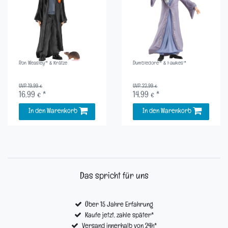
Ron Weasley™ & Krätze
Dumbledore™ & Fawkes™
UVP 19,99 €
UVP 22,99 €
16,99 € *
14,99 € *
In den Warenkorb
In den Warenkorb
Das spricht für uns
Über 15 Jahre Erfahrung
Kaufe jetzt, zahle später*
Versand innerhalb von 24h*