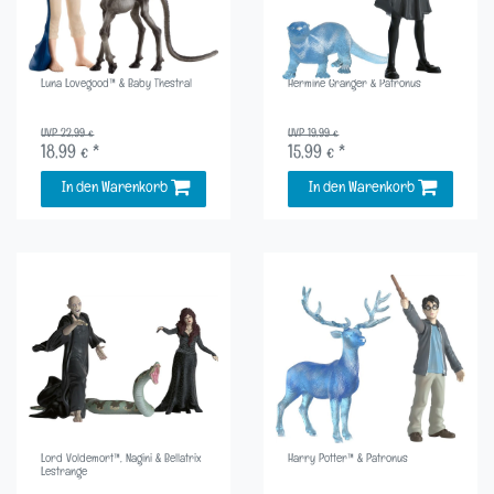
Luna Lovegood™ & Baby Thestral
Hermine Granger & Patronus
UVP 22,99 €
UVP 19,99 €
18,99 € *
15,99 € *
In den Warenkorb
In den Warenkorb
Lord Voldemort™, Nagini & Bellatrix
Harry Potter™ & Patronus
Lestrange