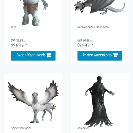
Troll
Ukrainischer Eisenbauch
UVP 29,99 €
UVP 34,99 €
22,99 € *
27,99 € *
In den Warenkorb
In den Warenkorb
Seidenschnabel
Dementor