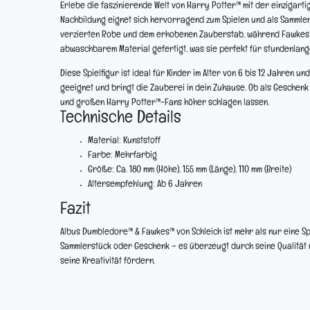
Erlebe die faszinierende Welt von Harry Potter™ mit der einzigart
Nachbildung eignet sich hervorragend zum Spielen und als Sammler
verzierten Robe und dem erhobenen Zauberstab, während Fawkes™ st
abwaschbarem Material gefertigt, was sie perfekt für stundenlang
Diese Spielfigur ist ideal für Kinder im Alter von 6 bis 12 Jahren un
geeignet und bringt die Zauberei in dein Zuhause. Ob als Geschen
und großen Harry Potter™-Fans höher schlagen lassen.
Technische Details
Material:
Kunststoff
Farbe:
Mehrfarbig
Größe:
Ca. 180 mm (Höhe), 155 mm (Länge), 110 mm (Breite)
Altersempfehlung:
Ab 6 Jahren
Fazit
Albus Dumbledore™ & Fawkes™ von Schleich ist mehr als nur eine Spie
Sammlerstück oder Geschenk – es überzeugt durch seine Qualität u
seine Kreativität fördern.