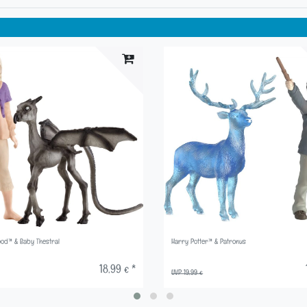
ood™ & Baby Thestral
Harry Potter™ & Patronus
18,99 € *
UVP 19,99 €