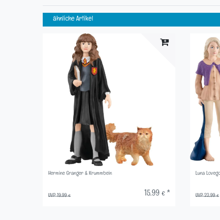
ähnliche Artikel
Hermine Granger & Krummbein
Luna Loveg
15,99 € *
UVP 19,99 €
UVP 22,99 €