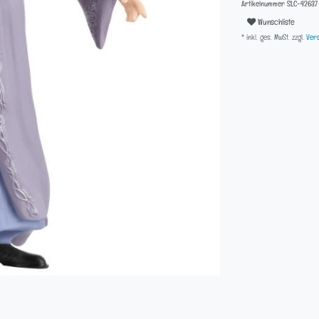
Artikelnummer
SLC-42637
Wunschliste
* inkl. ges. MwSt. zzgl.
Vers