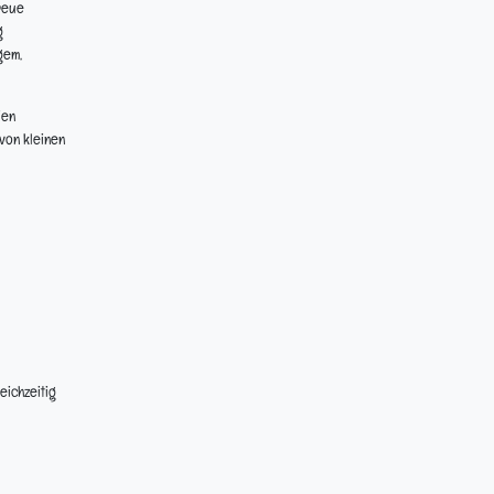
reue
g
gem,
ien
von kleinen
eichzeitig