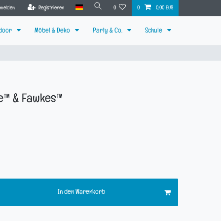
nmelden
Registrieren
0
0
0,00 EUR
tdoor
Möbel & Deko
Party & Co.
Schule
e™ & Fawkes™
In den Warenkorb