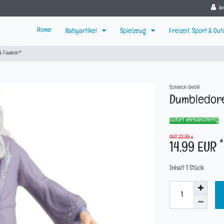
A
Home
Babyartikel
Spielzeug
Freizeit, Sport & Ou
& Fawkes™
Schleich GmbH
Dumbledor
Sofort versandfertig
UVP 22,99 €
*
14,99 EUR
Inhalt
1
Stück