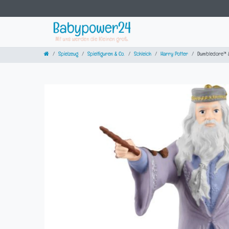
Spielzeug
Spielfiguren & Co.
Schleich
Harry Potter
Dumbledore™ 