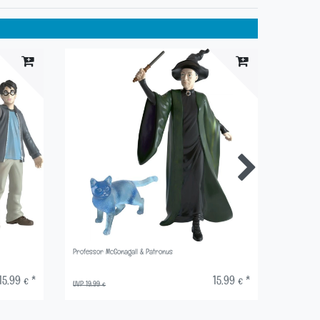
Professor McGonagall & Patronus
Fluffy
15,99 € *
15,99 € *
UVP 19,99 €
UVP 29,99 