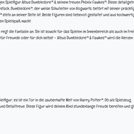
igen Spielfigur Albus Dumbledore™ & seinem treuen Phönix Fawkes™. Diese detailget
stück. Dumbledore™, der weise Schulleiter von Hogwarts, betört mit seiner prächti
ets an seiner Seite ist. Beide Figuren sind liebevoll gestaltet und aus hochwerti
en Spielspaß macht.
d regt die Fantasie an. Sie ist sowohl für das Spielen im Innenbereich als auch im Fre
k für Freunde oder für dich selbst – Albus Dumbledore™ & Fawkes™ wird die Herzen 
lfigur; es ist ein Tor in die zauberhafte Welt von Harry Potter™. Ob als Spielzeug,
nd Detailtreue. Diese Figur wird deinem Kind stundenlange Freude bereiten und gl