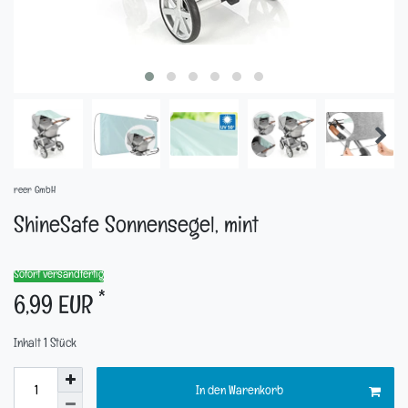
reer GmbH
ShineSafe Sonnensegel, mint
Sofort versandfertig
*
6,99 EUR
Inhalt
1
Stück
In den Warenkorb