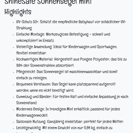
ShineSafe Sonnensegel mint
Highlights
UV-Schutz 50+:
Schützt die empfindliche Babyhaut vor schädlicher UV-
Strahlung.
Einfache Montage:
Werkzeuglose Befestigung – schnell und
unkompliziert im Einsatz.
Vielseitige Anwendung:
Ideal für Kinderwagen und Sportwagen,
flexibel einsetzbar.
Hochwertiges Material:
Hergestellt aus Pongee Polyester, das bis zu
98% der Sonnenstrahlen absorbiert.
Pflegeleicht:
Das Sonnensegel ist maschinenwaschbar und somit
einfach zu reinigen.
Bequemes Verstauen:
Das Segel kann platzsparend aufgerollt
werden, wenn es nicht benötigt wird.
Gummizug und Bänder:
Für festen Halt und einfache Anpassung je nach
Sonnenstand.
Modernes Design:
In trendigem Mint erhältlich, passend für jedes
Kinderwagenmodell.
Saisonale Nutzung:
Ganzjährig einsetzbar, perfekt für jedes Wetter.
Leichtgewichtig:
Mit einem Gewicht von nur 0,84 kg, einfach zu