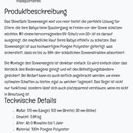
transportieren.
Produktbeschreibung
Das ShineSafe Sonnensegel mint von reer bietet die perfekte Lösung für
Eltern, die ihre Babys beim Spaziergang im Freien vor der Sonne schützen
möchten. Mit einem hervorragenden UV-Schutz von 50+ ist es darauf
ausgelegt, die empfindliche Haut Ihres Babys effektiv zu schützen. Das
Sonnensegel ist aus hochwertigem Pongee Polyester gefertigt, was
sicherstellt, dass es bis zu 98% der schädlichen Sonnenstrahlen absorbiert.
Die Montage des Sonnensegels ist denkbar einfach: Es wird einfach über das
Verdeck des Kinderwagens gelegt und mit den Befestigungsbändern
gesichert. Bei Bedarf kann es auch seitlich angebracht werden, um einen
optimalen Schatten zu bieten, egal zu welcher Tageszeit. Das Segel ist nicht
nur funktional, sondern lässt sich auch platzsparend verstauen, wenn es nicht
in Benutzung ist.
Technische Details
Maße:
170 mm (Länge), 102 mm (Breite), 30 mm (Höhe)
Gewicht:
0,84 kg
Alter:
Ab 0 Monaten bis 1 Jahr
Material:
100% Pongee Polyester