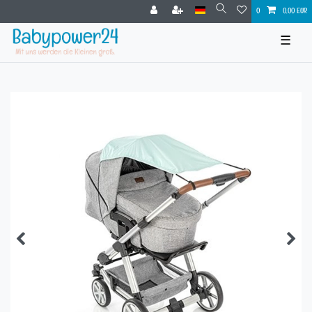
0
0,00 EUR
☰