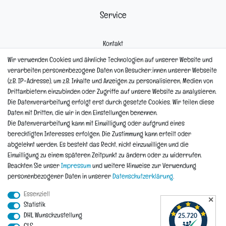
Service
Kontakt
Mein Konto
Wir verwenden Cookies und ähnliche Technologien auf unserer Website und
Newsletter
verarbeiten personenbezogene Daten von Besucher:innen unserer Webseite
Widerrufsformular
(z.B. IP-Adresse), um z.B. Inhalte und Anzeigen zu personalisieren, Medien von
Reklamation
Drittanbietern einzubinden oder Zugriffe auf unsere Website zu analysieren.
Die Datenverarbeitung erfolgt erst durch gesetzte Cookies. Wir teilen diese
Informationen
Daten mit Dritten, die wir in den Einstellungen benennen.
Die Datenverarbeitung kann mit Einwilligung oder aufgrund eines
berechtigten Interesses erfolgen. Die Zustimmung kann erteilt oder
Hinweis zur Entsorgung von Altbaterien
abgelehnt werden. Es besteht das Recht, nicht einzuwilligen und die
Reklamationen & Retouren
Einwilligung zu einem späteren Zeitpunkt zu ändern oder zu widerrufen.
*Teil-Widerruf
Beachten Sie unser
Impressum
und weitere Hinweise zur Verwendung
Versandarten
personenbezogener Daten in unserer
Daten­schutz­erklärung
.
Zahlarten
Essenziell
✕
Statistik
DHL Wunschzustellung
Impressum
Daten­schutz­erklärung
AGB
Widerrufs­recht