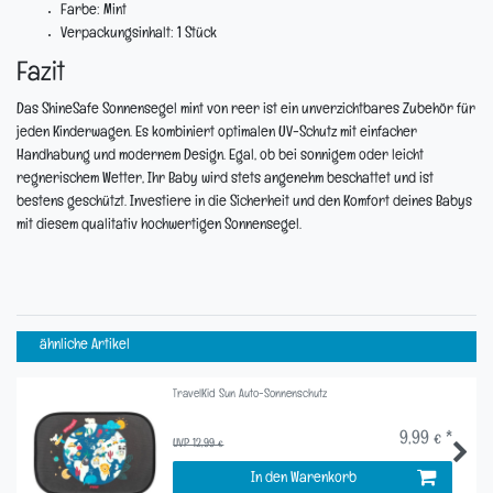
Farbe:
Mint
Verpackungsinhalt:
1 Stück
Fazit
Das ShineSafe Sonnensegel mint von reer ist ein unverzichtbares Zubehör für
jeden Kinderwagen. Es kombiniert optimalen UV-Schutz mit einfacher
Handhabung und modernem Design. Egal, ob bei sonnigem oder leicht
regnerischem Wetter, Ihr Baby wird stets angenehm beschattet und ist
bestens geschützt. Investiere in die Sicherheit und den Komfort deines Babys
mit diesem qualitativ hochwertigen Sonnensegel.
ähnliche Artikel
TravelKid Sun Auto-Sonnenschutz
9,99 € *
UVP 12,99 €
In den Warenkorb