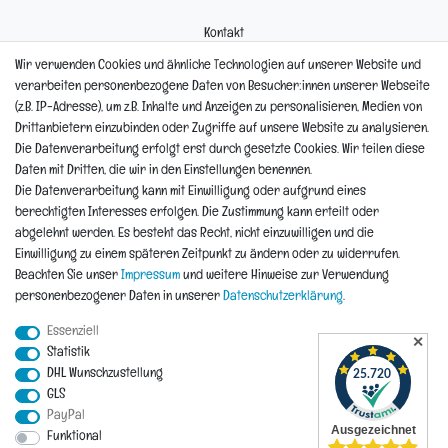
Kontakt
Mein Konto
Wir verwenden Cookies und ähnliche Technologien auf unserer Website und
Newsletter
verarbeiten personenbezogene Daten von Besucher:innen unserer Webseite
Widerrufsformular
(z.B. IP-Adresse), um z.B. Inhalte und Anzeigen zu personalisieren, Medien von
Reklamation
Drittanbietern einzubinden oder Zugriffe auf unsere Website zu analysieren.
Die Datenverarbeitung erfolgt erst durch gesetzte Cookies. Wir teilen diese
Informationen
Daten mit Dritten, die wir in den Einstellungen benennen.
Die Datenverarbeitung kann mit Einwilligung oder aufgrund eines
berechtigten Interesses erfolgen. Die Zustimmung kann erteilt oder
Hinweis zur Entsorgung von Altbaterien
abgelehnt werden. Es besteht das Recht, nicht einzuwilligen und die
Reklamationen & Retouren
Einwilligung zu einem späteren Zeitpunkt zu ändern oder zu widerrufen.
*Teil-Widerruf
Beachten Sie unser
Impressum
und weitere Hinweise zur Verwendung
Versandarten
personenbezogener Daten in unserer
Daten­schutz­erklärung
.
Zahlarten
Essenziell
✕
Statistik
DHL Wunschzustellung
Impressum
Daten­schutz­erklärung
AGB
Widerrufs­recht
GLS
PayPal
Funktional
Vertrag widerrufen
Kontakt