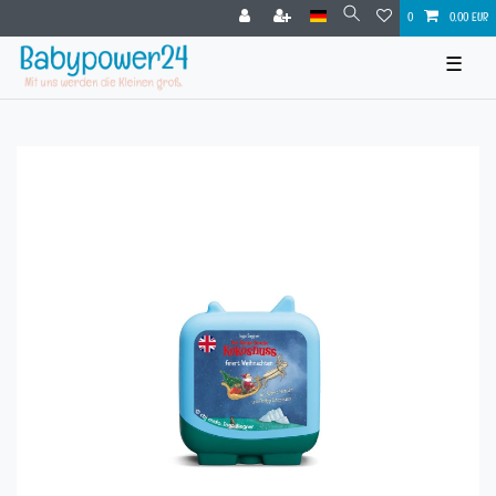
0
0,00 EUR
☰