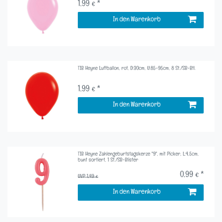
1,99 € *
In den Warenkorb
TIB Heyne Luftballon, rot, D:30cm, U:85-95cm, 8 St./SB-Btl.
1,99 € *
In den Warenkorb
TIB Heyne Zahlengeburtstagskerze "9", mit Picker, L:4,5cm,
bunt sortiert, 1 St./SB-Blister
0,99 € *
UVP 1,49 €
In den Warenkorb