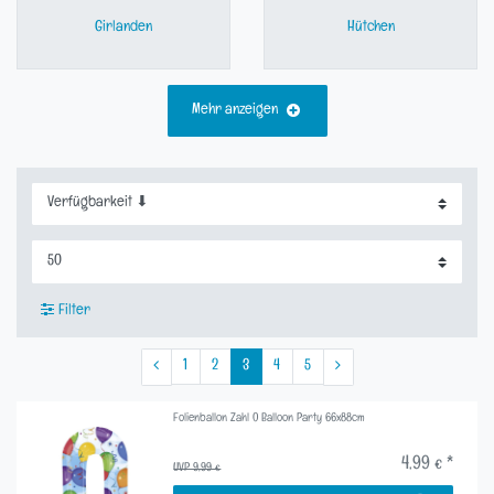
Girlanden
Hütchen
Mehr anzeigen
Filter
1
2
3
4
5
Folienballon Zahl 0 Balloon Party 66x88cm
4,99 € *
UVP 9,99 €