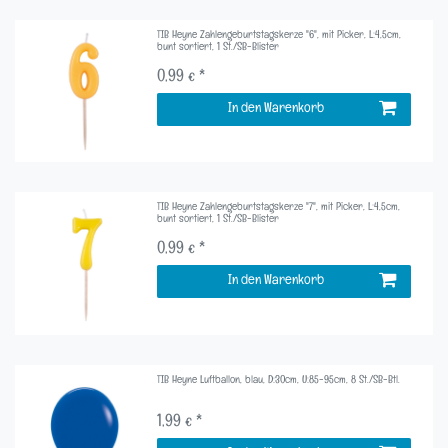
TIB Heyne Zahlengeburtstagskerze "6", mit Picker, L:4,5cm,
bunt sortiert, 1 St./SB-Blister
0,99 € *
In den Warenkorb
TIB Heyne Zahlengeburtstagskerze "7", mit Picker, L:4,5cm,
bunt sortiert, 1 St./SB-Blister
0,99 € *
In den Warenkorb
TIB Heyne Luftballon, blau, D:30cm, U:85-95cm, 8 St./SB-Btl.
1,99 € *