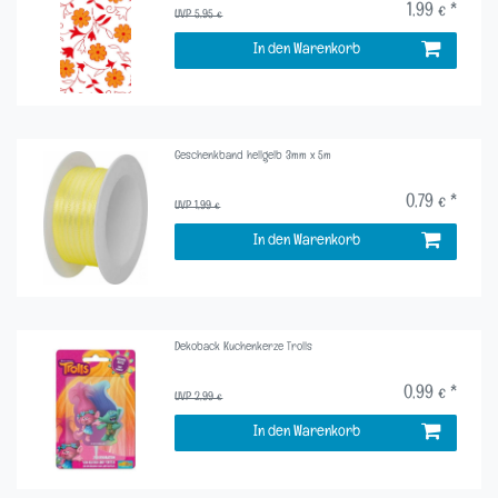
1,99 € *
UVP 5,95 €
In den Warenkorb
Geschenkband hellgelb 3mm x 5m
0,79 € *
UVP 1,99 €
In den Warenkorb
Dekoback Kuchenkerze Trolls
0,99 € *
UVP 2,99 €
In den Warenkorb