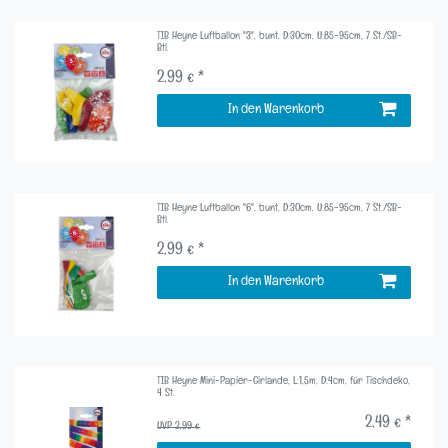
TIB Heyne Luftballon "3", bunt, D:30cm, U:85-95cm, 7 St./SB-
Btl.
2,99 € *
In den Warenkorb
TIB Heyne Luftballon "6", bunt, D:30cm, U:85-95cm, 7 St./SB-
Btl.
2,99 € *
In den Warenkorb
TIB Heyne Mini-Papier-Girlande, L:1,5m, D:4cm, für Tischdeko,
4 St.
2,49 € *
UVP 2,99 €