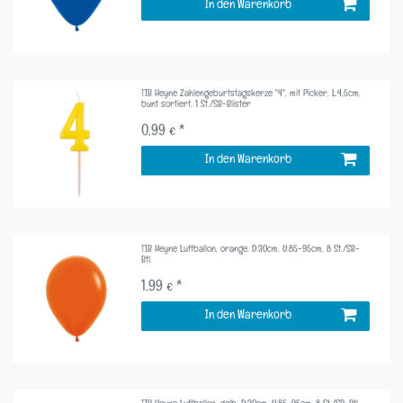
In den Warenkorb
TIB Heyne Zahlengeburtstagskerze "4", mit Picker, L:4,5cm,
bunt sortiert, 1 St./SB-Blister
0,99 € *
In den Warenkorb
TIB Heyne Luftballon, orange, D:30cm, U:85-95cm, 8 St./SB-
Btl.
1,99 € *
In den Warenkorb