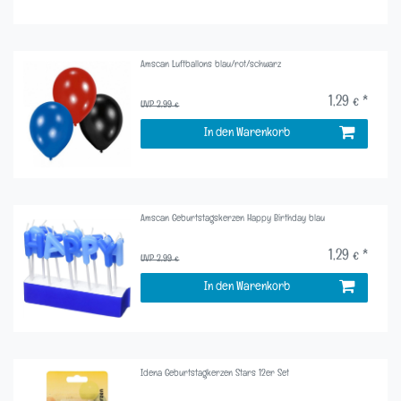
Amscan Luftballons blau/rot/schwarz
1,29 € *
UVP 2,99 €
In den Warenkorb
Amscan Geburtstagskerzen Happy Birthday blau
1,29 € *
UVP 2,99 €
In den Warenkorb
Idena Geburtstagkerzen Stars 12er Set