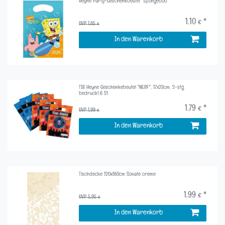
Heyne Party-Geschenkbeutel "Spongebob"
1,10 € *
UVP 1,85 €
In den Warenkorb
TIB Heyne Geschenkebeutel "NERF", 17x23cm, 2-stg.
bedruckt,6 St.
1,79 € *
UVP 1,99 €
In den Warenkorb
Tischdecke 120x180cm Sonate creme
1,99 € *
UVP 5,95 €
In den Warenkorb