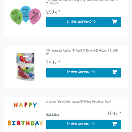
TIB Heyne Luftballon "Peppa Pig", bunt, D:30 cm, U:96 cm, 5
St./SB-Btl.
2,99 € *
In den Warenkorb
TIB Heyne Luftballon "9", bunt, D:30cm, U:85-95cm, 7 St./SB-
Btl.
2,99 € *
In den Warenkorb
Amscan Teletubbies Happy Birthday Kerzenset bunt
1,69 € *
UVP 2,49 €
In den Warenkorb