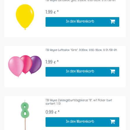
TIB Heyne Luftballon, gelb, D:30cm, U:85-95cm, 8 St./SB-Btl.
1,99 € *
In den Warenkorb
TIB Heyne Luftballon "Girls", D:30cm, U:85-95cm, 8 St./SB-Btl.
1,99 € *
In den Warenkorb
TIB Heyne Zahlengeburtstagskerze "8", mit Picker bunt
sortiert, 1 St.
0,99 € *
In den Warenkorb