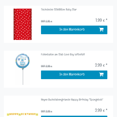
Tischdecke 120x180cm Ruby Star
1,99 € *
UVP 5,95 €
In den Warenkorb
Folienballon am Stab Love Boy luftbefüllt
2,99 € *
UVP 3,99 €
In den Warenkorb
Heyne Buchstabengirlande Happy Birthday "Spongebob"
2,99 € *
UVP 3,89 €