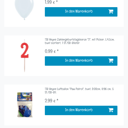
1,99 € *
In den Warenkorb
TIB Heyne Zahlengeburtstagskerze "2", mit Picker, L:4,5cm,
bunt sortiert, 1 St./SB-Blister
0,99 € *
In den Warenkorb
TIB Heyne Luftballon "Paw Patrol", bunt, D:30cm, U:96 cm, 5
St./SB-Btl.
2,99 € *
In den Warenkorb