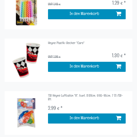
1,29 € *
UVP 1,49 €
In den Warenkorb
Heyne Plastik-Becher "Cars"
1,30 € *
UVP 1,99 €
In den Warenkorb
TIB Heyne Luftballon "8", bunt, D:30cm, U:85-95cm, 7 St./SB-
Btl.
2,99 € *
In den Warenkorb