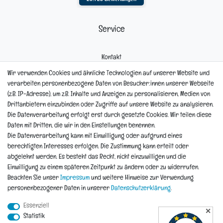
Service
Kontakt
Mein Konto
Wir verwenden Cookies und ähnliche Technologien auf unserer Website und
Newsletter
verarbeiten personenbezogene Daten von Besucher:innen unserer Webseite
Widerrufsformular
(z.B. IP-Adresse), um z.B. Inhalte und Anzeigen zu personalisieren, Medien von
Reklamation
Drittanbietern einzubinden oder Zugriffe auf unsere Website zu analysieren.
Die Datenverarbeitung erfolgt erst durch gesetzte Cookies. Wir teilen diese
Informationen
Daten mit Dritten, die wir in den Einstellungen benennen.
Die Datenverarbeitung kann mit Einwilligung oder aufgrund eines
berechtigten Interesses erfolgen. Die Zustimmung kann erteilt oder
Hinweis zur Entsorgung von Altbaterien
abgelehnt werden. Es besteht das Recht, nicht einzuwilligen und die
Reklamationen & Retouren
Einwilligung zu einem späteren Zeitpunkt zu ändern oder zu widerrufen.
*Teil-Widerruf
Beachten Sie unser
Impressum
und weitere Hinweise zur Verwendung
Versandarten
personenbezogener Daten in unserer
Daten­schutz­erklärung
.
Zahlarten
Essenziell
✕
Statistik