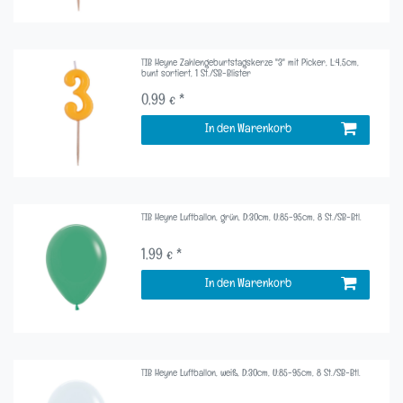
TIB Heyne Zahlengeburtstagskerze "3" mit Picker, L:4,5cm,
bunt sortiert, 1 St./SB-Blister
0,99 € *
In den Warenkorb
TIB Heyne Luftballon, grün, D:30cm, U:85-95cm, 8 St./SB-Btl.
1,99 € *
In den Warenkorb
TIB Heyne Luftballon, weiß, D:30cm, U:85-95cm, 8 St./SB-Btl.