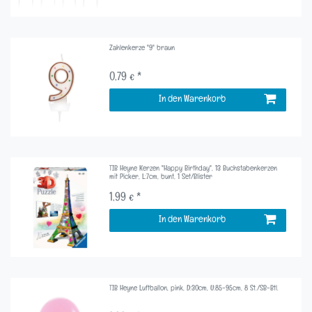
Zahlenkerze "9" braun
0,79 € *
In den Warenkorb
TIB Heyne Kerzen "Happy Birthday", 13 Buchstabenkerzen
mit Picker, L:7cm, bunt, 1 Set/Blister
1,99 € *
In den Warenkorb
TIB Heyne Luftballon, pink, D:30cm, U:85-95cm, 8 St./SB-Btl.