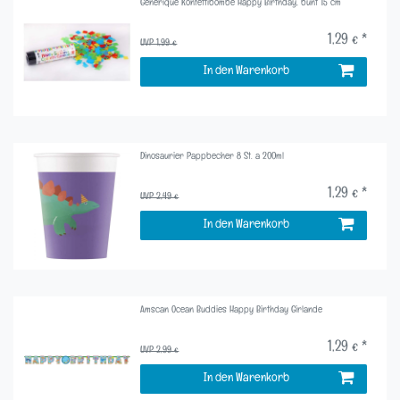
Generique Konfettibombe Happy Birthday, bunt 15 cm
1,29 € *
UVP 1,99 €
In den Warenkorb
Dinosaurier Pappbecher 8 St. a 200ml
1,29 € *
UVP 2,49 €
In den Warenkorb
Amscan Ocean Buddies Happy Birthday Girlande
1,29 € *
UVP 2,99 €
In den Warenkorb