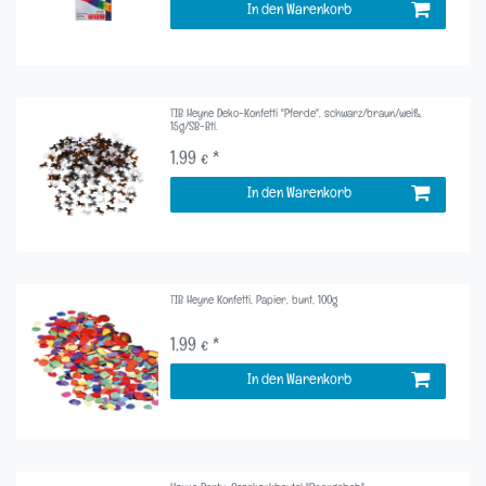
In den Warenkorb
TIB Heyne Deko-Konfetti "Pferde", schwarz/braun/weiß,
15g/SB-Btl.
1,99 € *
In den Warenkorb
TIB Heyne Konfetti, Papier, bunt, 100g
1,99 € *
In den Warenkorb