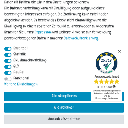
Informationen
Daten mit Dritten, die wir in den Einstellungen benennen.
Die Datenverarbeitung kann mit Einwilligung oder aufgrund eines
berechtigten Interesses erfolgen. Die Zustimmung kann erteilt oder
Hinweis zur Entsorgung von Altbaterien
abgelehnt werden. Es besteht das Recht, nicht einzuwilligen und die
Reklamationen & Retouren
Einwilligung zu einem späteren Zeitpunkt zu ändern oder zu widerrufen.
*Teil-Widerruf
Beachten Sie unser
Impressum
und weitere Hinweise zur Verwendung
Versandarten
personenbezogener Daten in unserer
Daten­schutz­erklärung
.
Zahlarten
Essenziell
✕
Statistik
DHL Wunschzustellung
Impressum
Daten­schutz­erklärung
AGB
Widerrufs­recht
GLS
PayPal
Vertrag widerrufen
Funktional
Kontakt
Weitere Einstellungen
Alle akzeptieren
Alle ablehnen
© Copyright 2026 | Alle Rechte vorbehalten.
Auswahl akzeptieren