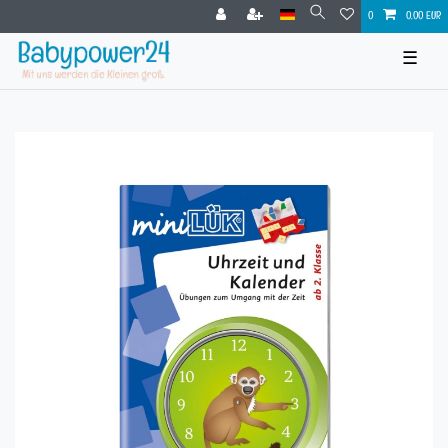
0
0,00 EUR
☰