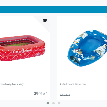
hen Family Pool 2 Ringe
Arctic Friends Kinderboot
34,99 € *
UVP 9,99 €