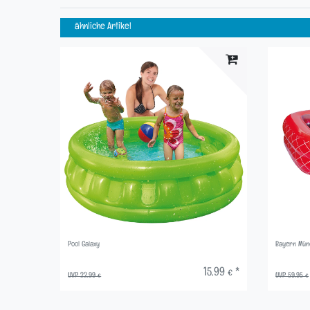
ähnliche Artikel
Pool Galaxy
Bayern Münc
15,99 € *
UVP 22,99 €
UVP 59,95 €