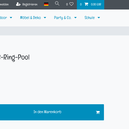
nmelden
Registrieren
0
0
0,00 EUR
tdoor
Möbel & Deko
Party & Co.
Schule
 3-Ring-Pool
In den Warenkorb