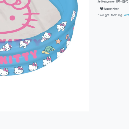
Artikelnummer
HPP-16970
Wunschliste
* inkl. ges. MwSt. zzgl.
Vers