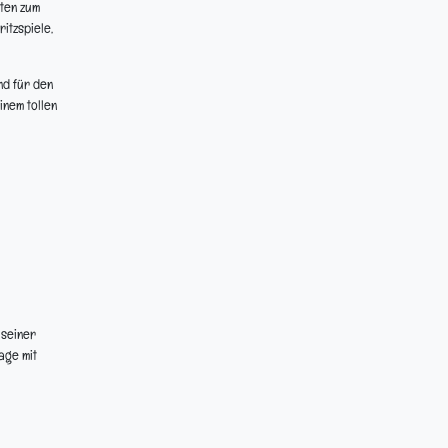
rten zum
itzspiele,
nd für den
inem tollen
 seiner
age mit