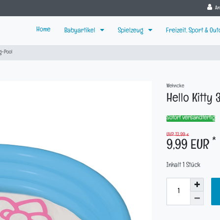
A
Home
Babyartikel
Spielzeug
Freizeit, Sport & Ou
ng-Pool
Wehncke
Hello Kitty
Sofort versandfertig
UVP 12,99 €
*
9,99 EUR
Inhalt
1
Stück