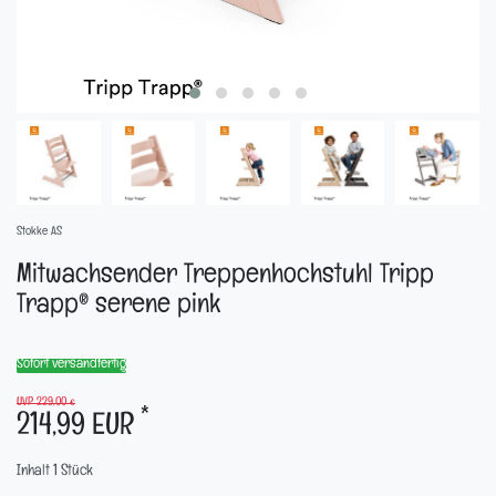
Stokke AS
Mitwachsender Treppenhochstuhl Tripp
Trapp® serene pink
Sofort versandfertig
UVP 229,00 €
*
214,99 EUR
Inhalt
1
Stück