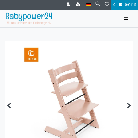
0
0,00 EUR
☰