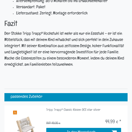
Altersempfehlung:
ab 0 Monaten bis ins Erwachsenenalter
Versandart:
Paket
Lieferzustand:
Zerlegt, Montage erforderlich
Fazit
Der Stokke Tripp Trapp® Hochstuhl ist mehr als nur ein Essstuhl – er ist ein
Möbelstück, das mit deinem Kind mitwächst und sich perfekt in dein Zuhause
integriert. Mit seiner Kombination aus zeitlosem Design, hoher Funktionalität
und Langlebigkeit ist er eine hervorragende Investition für jede Familie.
Mache die Essenszeiten zu einem besonderen Moment, indem du deinem Kind
ermöglichst, am Familienleben teilzunehmen.
passendes Zubehör
Tripp Trapp® Classic Kissen OCS star silver
44,99 € *
UVP 49,00 €