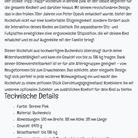
Der Stokke Tripp Trapp® Hochstuhl in serene pink ist der ideale Begleiter für
die gesamte Kindheit und darüber hinaus. Mit seinem revolutionären Design,
das in den frühen 70er Jahren von Peter Opsvik entwickelt wurde, bietet der
Hochstuhl nicht nur eine komfortable Sitzgelegenheit, sondern fördert auch
die Interaktion deines Kindes am Esstisch. Die anpassbaren Sitz- und
Fußplatten ermöglichen eine ergonomische Sitzposition, die mit deinem Kind
mitwächst und es auf Augenhöhe mit der Familie bringt.
Dieser Hochstuhl aus hochwertigem Buchenholz überzeugt durch seine
Widerstandsfähigkeit und kann ein Gewicht von bis zu 136 kg tragen. Dank
seiner Höhenverstellbarkeit ist er für alle Altersgruppen geeignet – vom
Neugeborenen bis zum Erwachsenen. Das schlichte, aber elegante Design
fügt sich perfekt in jede moderne Wohnumgebung ein und macht den
Hochstuhl zu einem zeitlosen Stück Einrichtungsgegenstand. Kombiniere ihn mit
unserem optionalen Zubehör, um zusätzlichen Komfort für dein Kind zu bieten.
Technische Details
Farbe:
Serene Pink
Material:
Buchenholz
Abmessungen:
510 mm Breite, 181 mm Höhe, 311 mm Länge
Gewicht:
6470 g
Belastbarkeit:
bis 136 kg