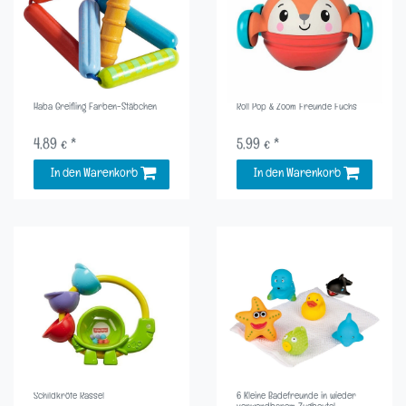
Haba Greifling Farben-Stäbchen
Roll Pop & Zoom Freunde Fuchs
4,89 € *
5,99 € *
In den Warenkorb
In den Warenkorb
Schildkröte Rassel
6 Kleine Badefreunde in wieder