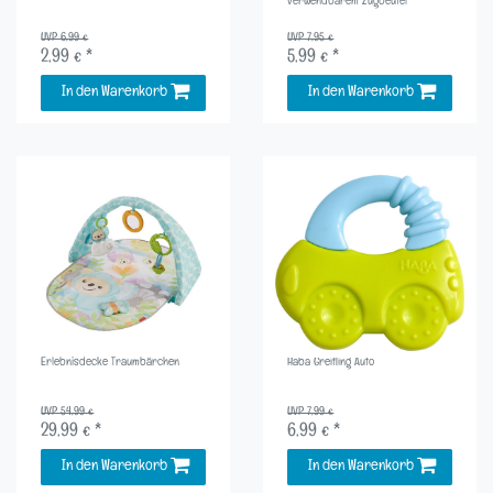
verwendbarem Zugbeutel
UVP 6,99 €
UVP 7,95 €
2,99 € *
5,99 € *
In den Warenkorb
In den Warenkorb
Erlebnisdecke Traumbärchen
Haba Greifling Auto
UVP 54,99 €
UVP 7,99 €
29,99 € *
6,99 € *
In den Warenkorb
In den Warenkorb