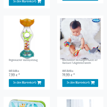
In den Warenkorb
Regenmacher Badespielzeug
Geschenkset Dschungelfreunde mit
Handund Fußgelenksrasseln
UVP 9,99 €
UVP 19,49 €
7,99 € *
14,99 € *
In den Warenkorb
In den Warenkorb