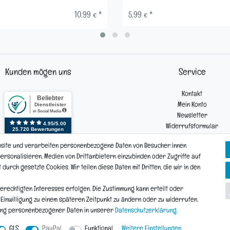
10,99 € *
5,99 € *
Kunden mögen uns
Service
Kontakt
Mein Konto
Newsletter
Widerrufsformular
Reklamation
bsite und verarbeiten personenbezogene Daten von Besucher:innen
 personalisieren, Medien von Drittanbietern einzubinden oder Zugriffe auf
urch gesetzte Cookies. Wir teilen diese Daten mit Dritten, die wir in den
Vertrag widerrufen
Daten­schutz­erklärung
AGB
Widerrufs­recht
erechtigten Interesses erfolgen. Die Zustimmung kann erteilt oder
e Einwilligung zu einem späteren Zeitpunkt zu ändern oder zu widerrufen.
ung personenbezogener Daten in unserer
Daten­schutz­erklärung
.
© Copyright 2026 | Alle Rechte vorbehalten.
GLS
PayPal
Funktional
Weitere Einstellungen