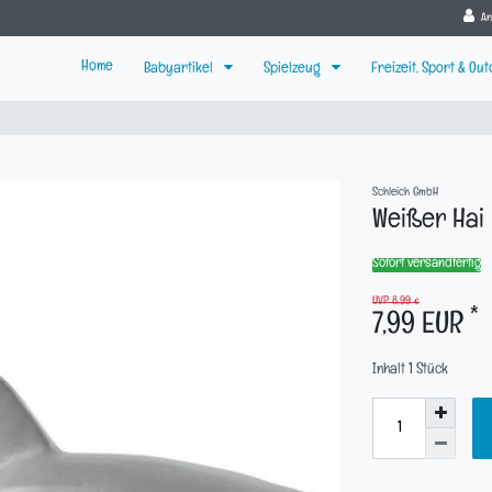
A
Home
Babyartikel
Spielzeug
Freizeit, Sport & Ou
Schleich GmbH
Weißer Hai
Sofort versandfertig
UVP 8,99 €
*
7,99 EUR
Inhalt
1
Stück