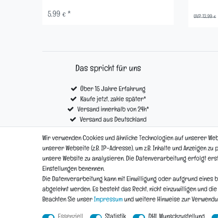
5,99 € *
UVP 12,99 €
Das spricht für uns
Über 15 Jahre Erfahrung
Kaufe jetzt, zahle später*
Versand innerhalb von 24h*
Versand aus Deutschland
Kostenloser Versand ab € 100,- *
Wir verwenden Cookies und ähnliche Technologien auf unserer We
unserer Webseite (z.B. IP-Adresse), um z.B. Inhalte und Anzeigen zu
unsere Website zu analysieren. Die Datenverarbeitung erfolgt erst d
Impressum
Einstellungen benennen.
Die Datenverarbeitung kann mit Einwilligung oder aufgrund eines b
abgelehnt werden. Es besteht das Recht, nicht einzuwilligen und di
Beachten Sie unser
Impressum
und weitere Hinweise zur Verwend
Essenziell
Statistik
DHL Wunschzustellung