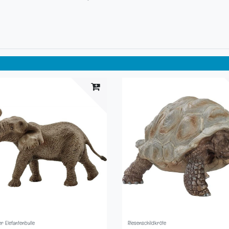
er Elefantenbulle
Riesenschildkröte