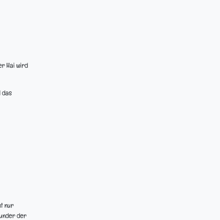
er Hai wird
d das
ht nur
Wunder der