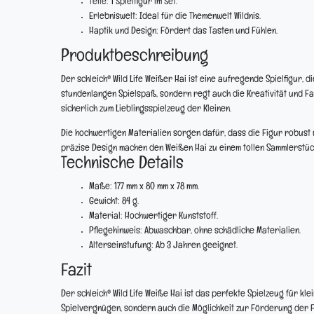
Teile:
1 Spielfigur im Set.
Erlebniswelt:
Ideal für die Themenwelt Wildnis.
Haptik und Design:
Fördert das Tasten und Fühlen.
Produktbeschreibung
Der schleich® Wild Life Weißer Hai ist eine aufregende Spielfigur, d
stundenlangen Spielspaß, sondern regt auch die Kreativität und Fa
sicherlich zum Lieblingsspielzeug der Kleinen.
Die hochwertigen Materialien sorgen dafür, dass die Figur robust u
präzise Design machen den Weißen Hai zu einem tollen Sammlerstüc
Technische Details
Maße:
177 mm x 80 mm x 78 mm.
Gewicht:
84 g.
Material:
Hochwertiger Kunststoff.
Pflegehinweis:
Abwaschbar, ohne schädliche Materialien.
Alterseinstufung:
Ab 3 Jahren geeignet.
Fazit
Der schleich® Wild Life Weiße Hai ist das perfekte Spielzeug für kle
Spielvergnügen, sondern auch die Möglichkeit zur Förderung der Fan