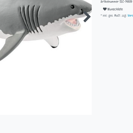
Artikelnummer
SLC-14809
Wunschliste
* inkl. ges. MwSt. zzgl.
Vers