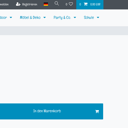
nmelden
Registrieren
0
0
0,00 EUR
tdoor
Möbel & Deko
Party & Co.
Schule
In den Warenkorb