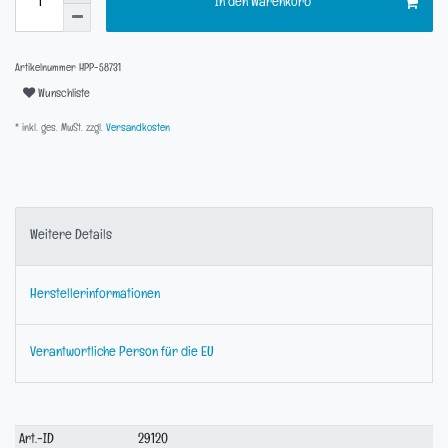
In den Warenkorb
Artikelnummer
HPP-58731
Wunschliste
* inkl. ges. MwSt. zzgl.
Versandkosten
Weitere Details
Herstellerinformationen
Verantwortliche Person für die EU
Technisches
Wert
Art.-ID
29120