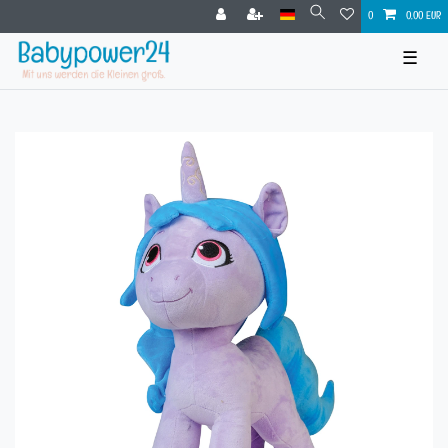
0
0,00 EUR
☰