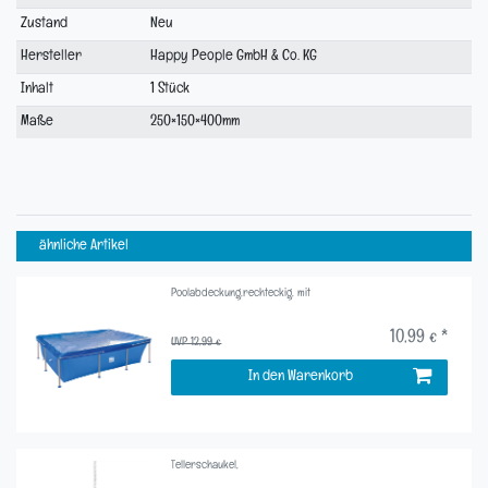
Merkmal
Zustand
Neu
Hersteller
Happy People GmbH & Co. KG
Inhalt
1 Stück
Maße
250×150×400mm
ähnliche Artikel
Poolabdeckung,rechteckig, mit
10,99 € *
UVP 12,99 €
In den Warenkorb
Tellerschaukel,