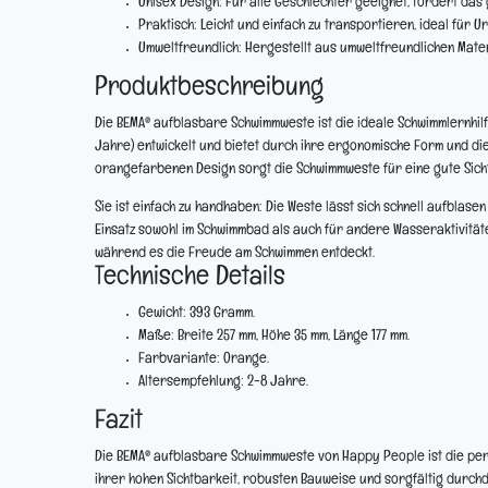
Unisex Design:
Für alle Geschlechter geeignet, fördert das
Praktisch:
Leicht und einfach zu transportieren, ideal für U
Umweltfreundlich:
Hergestellt aus umweltfreundlichen Mater
Produktbeschreibung
Die BEMA® aufblasbare Schwimmweste ist die ideale Schwimmlernhilfe
Jahre) entwickelt und bietet durch ihre ergonomische Form und die
orangefarbenen Design sorgt die Schwimmweste für eine gute Sichtba
Sie ist einfach zu handhaben: Die Weste lässt sich schnell aufblas
Einsatz sowohl im Schwimmbad als auch für andere Wasseraktivitäten
während es die Freude am Schwimmen entdeckt.
Technische Details
Gewicht:
393 Gramm.
Maße:
Breite 257 mm, Höhe 35 mm, Länge 177 mm.
Farbvariante:
Orange.
Altersempfehlung:
2-8 Jahre.
Fazit
Die BEMA® aufblasbare Schwimmweste von Happy People ist die perfe
ihrer hohen Sichtbarkeit, robusten Bauweise und sorgfältig durchd