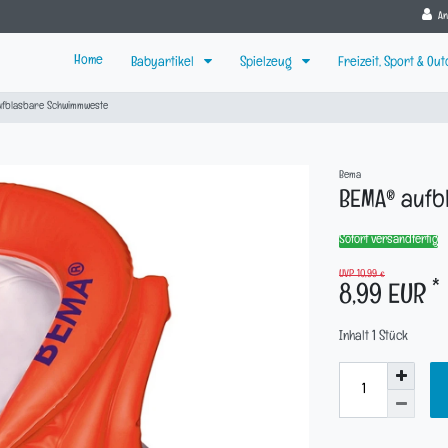
A
Home
Babyartikel
Spielzeug
Freizeit, Sport & Ou
ufblasbare Schwimmweste
Bema
BEMA® auf
Sofort versandfertig
UVP 10,99 €
*
8,99 EUR
Inhalt
1
Stück