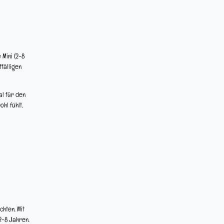
 Mini (2-8
fälligen
al für den
hl fühlt,
hten. Mit
2-8 Jahren.