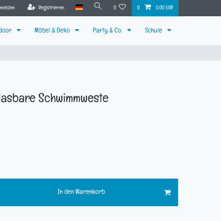
nmelden
Registrieren
0
0
0,00 EUR
tdoor
Möbel & Deko
Party & Co.
Schule
blasbare Schwimmweste
In den Warenkorb