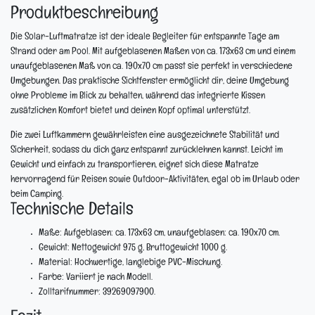
Produktbeschreibung
Die Solar-Luftmatratze ist der ideale Begleiter für entspannte Tage am
Strand oder am Pool. Mit aufgeblasenen Maßen von ca. 173x63 cm und einem
unaufgeblasenen Maß von ca. 190x70 cm passt sie perfekt in verschiedene
Umgebungen. Das praktische Sichtfenster ermöglicht dir, deine Umgebung
ohne Probleme im Blick zu behalten, während das integrierte Kissen
zusätzlichen Komfort bietet und deinen Kopf optimal unterstützt.
Die zwei Luftkammern gewährleisten eine ausgezeichnete Stabilität und
Sicherheit, sodass du dich ganz entspannt zurücklehnen kannst. Leicht im
Gewicht und einfach zu transportieren, eignet sich diese Matratze
hervorragend für Reisen sowie Outdoor-Aktivitäten, egal ob im Urlaub oder
beim Camping.
Technische Details
Maße:
Aufgeblasen: ca. 173x63 cm, unaufgeblasen: ca. 190x70 cm.
Gewicht:
Nettogewicht 975 g, Bruttogewicht 1000 g.
Material:
Hochwertige, langlebige PVC-Mischung.
Farbe:
Variiert je nach Modell.
Zolltarifnummer:
39269097900.