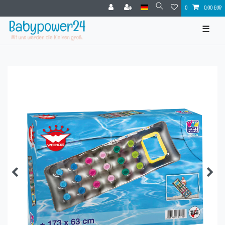
0
0,00 EUR
☰