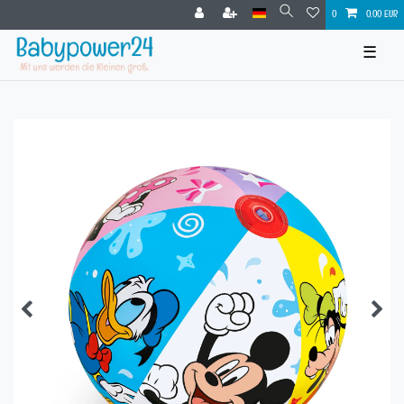
0
0,00 EUR
☰