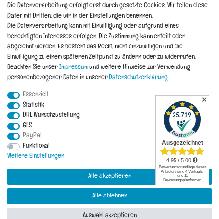
Die Datenverarbeitung erfolgt erst durch gesetzte Cookies. Wir teilen diese
Informationen
Daten mit Dritten, die wir in den Einstellungen benennen.
Die Datenverarbeitung kann mit Einwilligung oder aufgrund eines
berechtigten Interesses erfolgen. Die Zustimmung kann erteilt oder
Hinweis zur Entsorgung von Altbaterien
abgelehnt werden. Es besteht das Recht, nicht einzuwilligen und die
Reklamationen & Retouren
Einwilligung zu einem späteren Zeitpunkt zu ändern oder zu widerrufen.
*Teil-Widerruf
Beachten Sie unser
Impressum
und weitere Hinweise zur Verwendung
Versandarten
personenbezogener Daten in unserer
Daten­schutz­erklärung
.
Zahlarten
Essenziell
✕
Statistik
DHL Wunschzustellung
Impressum
Daten­schutz­erklärung
AGB
Widerrufs­recht
GLS
PayPal
Funktional
Vertrag widerrufen
Kontakt
Weitere Einstellungen
Alle akzeptieren
Alle ablehnen
© Copyright 2026 | Alle Rechte vorbehalten.
Auswahl akzeptieren