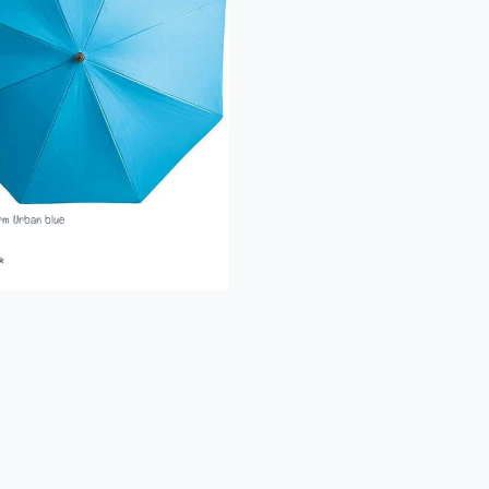
rm Urban blue
*