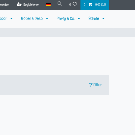
nmelden
Registrieren
0
0
0,00 EUR
tdoor
Möbel & Deko
Party & Co.
Schule
Filter