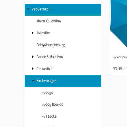
Babyartikel
Mama Kollektion
Autositze
Babyüberwachung
Baden & Waschen
Sonnenschi
Gesundheit
44,99 € 
Kinderwagen
Buggys
Buggy Boards
Fußsäcke