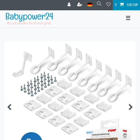
0
0,00 EUR
☰