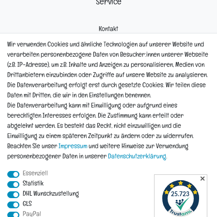
Service
Kontakt
Mein Konto
Wir verwenden Cookies und ähnliche Technologien auf unserer Website und
Newsletter
verarbeiten personenbezogene Daten von Besucher:innen unserer Webseite
Widerrufsformular
(z.B. IP-Adresse), um z.B. Inhalte und Anzeigen zu personalisieren, Medien von
Reklamation
Drittanbietern einzubinden oder Zugriffe auf unsere Website zu analysieren.
Die Datenverarbeitung erfolgt erst durch gesetzte Cookies. Wir teilen diese
Informationen
Daten mit Dritten, die wir in den Einstellungen benennen.
Die Datenverarbeitung kann mit Einwilligung oder aufgrund eines
berechtigten Interesses erfolgen. Die Zustimmung kann erteilt oder
Hinweis zur Entsorgung von Altbaterien
abgelehnt werden. Es besteht das Recht, nicht einzuwilligen und die
Reklamationen & Retouren
Einwilligung zu einem späteren Zeitpunkt zu ändern oder zu widerrufen.
*Teil-Widerruf
Beachten Sie unser
Impressum
und weitere Hinweise zur Verwendung
Versandarten
personenbezogener Daten in unserer
Daten­schutz­erklärung
.
Zahlarten
Essenziell
✕
Statistik
DHL Wunschzustellung
Impressum
Daten­schutz­erklärung
AGB
Widerrufs­recht
GLS
PayPal