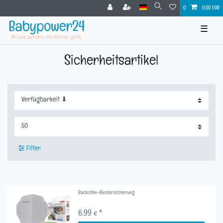
0
0,00 EUR
☰
Sicherheitsartikel
Filter
Backofen-Kindersicherung
6,99 € *