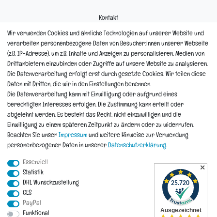
Kontakt
Mein Konto
Wir verwenden Cookies und ähnliche Technologien auf unserer Website und
Newsletter
verarbeiten personenbezogene Daten von Besucher:innen unserer Webseite
Widerrufsformular
(z.B. IP-Adresse), um z.B. Inhalte und Anzeigen zu personalisieren, Medien von
Reklamation
Drittanbietern einzubinden oder Zugriffe auf unsere Website zu analysieren.
Die Datenverarbeitung erfolgt erst durch gesetzte Cookies. Wir teilen diese
Informationen
Daten mit Dritten, die wir in den Einstellungen benennen.
Die Datenverarbeitung kann mit Einwilligung oder aufgrund eines
berechtigten Interesses erfolgen. Die Zustimmung kann erteilt oder
Hinweis zur Entsorgung von Altbaterien
abgelehnt werden. Es besteht das Recht, nicht einzuwilligen und die
Reklamationen & Retouren
Einwilligung zu einem späteren Zeitpunkt zu ändern oder zu widerrufen.
*Teil-Widerruf
Beachten Sie unser
Impressum
und weitere Hinweise zur Verwendung
Versandarten
personenbezogener Daten in unserer
Daten­schutz­erklärung
.
Zahlarten
Essenziell
✕
Statistik
DHL Wunschzustellung
Impressum
Daten­schutz­erklärung
AGB
Widerrufs­recht
GLS
PayPal
Vertrag widerrufen
Funktional
Kontakt