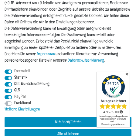
Widerrufsformular
(z.B. IP-Adresse), um z.B. Inhalte und Anzeigen zu personalisieren, Medien von
Reklamation
Drittanbietern einzubinden oder Zugriffe auf unsere Website zu analysieren.
Die Datenverarbeitung erfolgt erst durch gesetzte Cookies. Wir teilen diese
Informationen
Daten mit Dritten, die wir in den Einstellungen benennen.
Die Datenverarbeitung kann mit Einwilligung oder aufgrund eines
berechtigten Interesses erfolgen. Die Zustimmung kann erteilt oder
Hinweis zur Entsorgung von Altbaterien
abgelehnt werden. Es besteht das Recht, nicht einzuwilligen und die
Reklamationen & Retouren
Einwilligung zu einem späteren Zeitpunkt zu ändern oder zu widerrufen.
*Teil-Widerruf
Beachten Sie unser
Impressum
und weitere Hinweise zur Verwendung
Versandarten
personenbezogener Daten in unserer
Daten­schutz­erklärung
.
Zahlarten
Essenziell
✕
Statistik
DHL Wunschzustellung
Impressum
Daten­schutz­erklärung
AGB
Widerrufs­recht
GLS
PayPal
Funktional
Vertrag widerrufen
Kontakt
Weitere Einstellungen
Alle akzeptieren
Alle ablehnen
© Copyright 2026 | Alle Rechte vorbehalten.