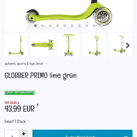
authentic sports & toys GmbH
GLOBBER PRIMO lime grün
Sofort versandfertig
UVP 59,95 €
*
43,99 EUR
Inhalt
1
Stück