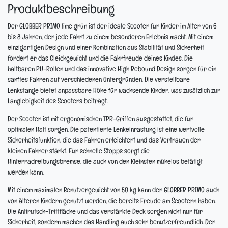
Produktbeschreibung
Der GLOBBER PRIMO lime grün ist der ideale Scooter für Kinder im Alter von 6
bis 8 Jahren, der jede Fahrt zu einem besonderen Erlebnis macht. Mit einem
einzigartigen Design und einer Kombination aus Stabilität und Sicherheit
fördert er das Gleichgewicht und die Fahrfreude deines Kindes. Die
haltbaren PU-Rollen und das innovative High Rebound Design sorgen für ein
sanftes Fahren auf verschiedenen Untergründen. Die verstellbare
Lenkstange bietet anpassbare Höhe für wachsende Kinder, was zusätzlich zur
Langlebigkeit des Scooters beiträgt.
Der Scooter ist mit ergonomischen TPR-Griffen ausgestattet, die für
optimalen Halt sorgen. Die patentierte Lenkeinrastung ist eine wertvolle
Sicherheitsfunktion, die das Fahren erleichtert und das Vertrauen der
kleinen Fahrer stärkt. Für schnelle Stopps sorgt die
Hinterradreibungsbremse, die auch von den Kleinsten mühelos betätigt
werden kann.
Mit einem maximalen Benutzergewicht von 50 kg kann der GLOBBER PRIMO auch
von älteren Kindern genutzt werden, die bereits Freude am Scootern haben.
Die Antirutsch-Trittfläche und das verstärkte Deck sorgen nicht nur für
Sicherheit, sondern machen das Handling auch sehr benutzerfreundlich. Der