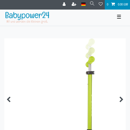
0
0,00 EUR
☰