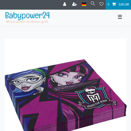
0
0,00 EUR
☰