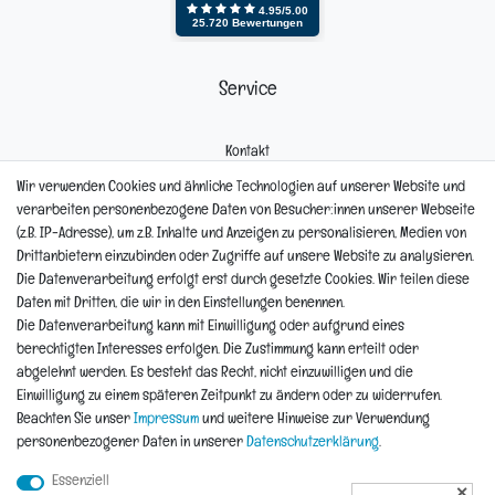
Service
Kontakt
Mein Konto
Wir verwenden Cookies und ähnliche Technologien auf unserer Website und
Newsletter
verarbeiten personenbezogene Daten von Besucher:innen unserer Webseite
Widerrufsformular
(z.B. IP-Adresse), um z.B. Inhalte und Anzeigen zu personalisieren, Medien von
Reklamation
Drittanbietern einzubinden oder Zugriffe auf unsere Website zu analysieren.
Die Datenverarbeitung erfolgt erst durch gesetzte Cookies. Wir teilen diese
Informationen
Daten mit Dritten, die wir in den Einstellungen benennen.
Die Datenverarbeitung kann mit Einwilligung oder aufgrund eines
berechtigten Interesses erfolgen. Die Zustimmung kann erteilt oder
Hinweis zur Entsorgung von Altbaterien
abgelehnt werden. Es besteht das Recht, nicht einzuwilligen und die
Reklamationen & Retouren
Einwilligung zu einem späteren Zeitpunkt zu ändern oder zu widerrufen.
*Teil-Widerruf
Beachten Sie unser
Impressum
und weitere Hinweise zur Verwendung
Versandarten
personenbezogener Daten in unserer
Daten­schutz­erklärung
.
Zahlarten
Essenziell