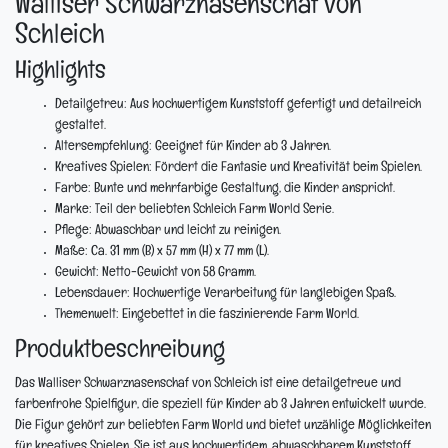
Walliser Schwarznasenschaf von
Schleich
Highlights
Detailgetreu:
Aus hochwertigem Kunststoff gefertigt und detailreich
gestaltet.
Altersempfehlung:
Geeignet für Kinder ab 3 Jahren.
Kreatives Spielen:
Fördert die Fantasie und Kreativität beim Spielen.
Farbe:
Bunte und mehrfarbige Gestaltung, die Kinder anspricht.
Marke:
Teil der beliebten Schleich Farm World Serie.
Pflege:
Abwaschbar und leicht zu reinigen.
Maße:
Ca. 31 mm (B) x 57 mm (H) x 77 mm (L).
Gewicht:
Netto-Gewicht von 58 Gramm.
Lebensdauer:
Hochwertige Verarbeitung für langlebigen Spaß.
Themenwelt:
Eingebettet in die faszinierende Farm World.
Produktbeschreibung
Das Walliser Schwarznasenschaf von Schleich ist eine detailgetreue und
farbenfrohe Spielfigur, die speziell für Kinder ab 3 Jahren entwickelt wurde.
Die Figur gehört zur beliebten Farm World und bietet unzählige Möglichkeiten
für kreatives Spielen. Sie ist aus hochwertigem, abwaschbarem Kunststoff