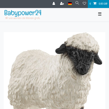
0
0,00 EUR
☰