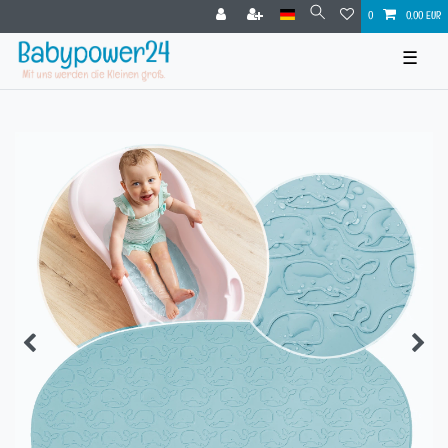
0
0,00 EUR
☰