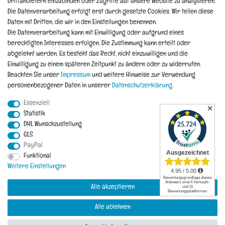
Drittanbietern einzubinden oder Zugriffe auf unsere Website zu analysieren.
Die Datenverarbeitung erfolgt erst durch gesetzte Cookies. Wir teilen diese
Informationen
Daten mit Dritten, die wir in den Einstellungen benennen.
Die Datenverarbeitung kann mit Einwilligung oder aufgrund eines
berechtigten Interesses erfolgen. Die Zustimmung kann erteilt oder
Hinweis zur Entsorgung von Altbaterien
abgelehnt werden. Es besteht das Recht, nicht einzuwilligen und die
Reklamationen & Retouren
Einwilligung zu einem späteren Zeitpunkt zu ändern oder zu widerrufen.
*Teil-Widerruf
Beachten Sie unser
Impressum
und weitere Hinweise zur Verwendung
Versandarten
personenbezogener Daten in unserer
Daten­schutz­erklärung
.
Zahlarten
Essenziell
✕
Statistik
DHL Wunschzustellung
Impressum
Daten­schutz­erklärung
AGB
Widerrufs­recht
GLS
PayPal
Vertrag widerrufen
Funktional
Kontakt
Weitere Einstellungen
Alle akzeptieren
Alle ablehnen
© Copyright 2026 | Alle Rechte vorbehalten.