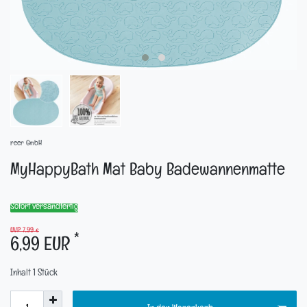
reer GmbH
MyHappyBath Mat Baby Badewannenmatte
Sofort versandfertig
UVP 7,99 €
*
6,99 EUR
Inhalt
1
Stück