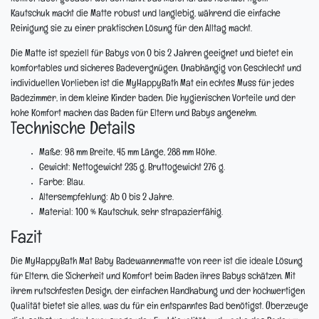
Kautschuk macht die Matte robust und langlebig, während die einfache
Reinigung sie zu einer praktischen Lösung für den Alltag macht.
Die Matte ist speziell für Babys von 0 bis 2 Jahren geeignet und bietet ein
komfortables und sicheres Badevergnügen. Unabhängig von Geschlecht und
individuellen Vorlieben ist die MyHappyBath Mat ein echtes Muss für jedes
Badezimmer, in dem kleine Kinder baden. Die hygienischen Vorteile und der
hohe Komfort machen das Baden für Eltern und Babys angenehm.
Technische Details
Maße:
98 mm Breite, 45 mm Länge, 288 mm Höhe.
Gewicht:
Nettogewicht 235 g, Bruttogewicht 276 g.
Farbe:
Blau.
Altersempfehlung:
Ab 0 bis 2 Jahre.
Material:
100 % Kautschuk, sehr strapazierfähig.
Fazit
Die MyHappyBath Mat Baby Badewannenmatte von reer ist die ideale Lösung
für Eltern, die Sicherheit und Komfort beim Baden ihres Babys schätzen. Mit
ihrem rutschfesten Design, der einfachen Handhabung und der hochwertigen
Qualität bietet sie alles, was du für ein entspanntes Bad benötigst. Überzeuge