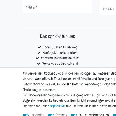
7,99 € *
UVP 5,49 €
Das spricht für uns
Über 15 Jahre Erfahrung
Kaufe jetzt, zahle später*
Versand innerhalb von 24h*
Versand aus Deutschland
Kostenloser Versand ab € 100,- *
Wir verwenden Cookies und ähnliche Technologien auf unserer We
unserer Webseite (z.B. IP-Adresse), um z.B. Inhalte und Anzeigen zu
unsere Website zu analysieren. Die Datenverarbeitung erfolgt erst d
Impressum
Einstellungen benennen.
Die Datenverarbeitung kann mit Einwilligung oder aufgrund eines b
abgelehnt werden. Es besteht das Recht, nicht einzuwilligen und di
Beachten Sie unser
Impressum
und weitere Hinweise zur Verwend
Essenziell
Statistik
DHL Wunschzustellung