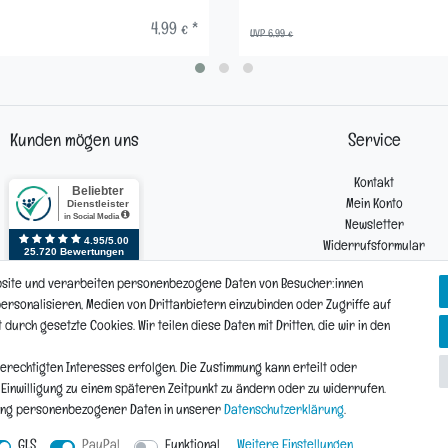
4,99 € *
UVP 6,99 €
Kunden mögen uns
Service
Kontakt
Mein Konto
Newsletter
Widerrufsformular
Reklamation
bsite und verarbeiten personenbezogene Daten von Besucher:innen
 personalisieren, Medien von Drittanbietern einzubinden oder Zugriffe auf
urch gesetzte Cookies. Wir teilen diese Daten mit Dritten, die wir in den
Vertrag widerrufen
Daten­schutz­erklärung
AGB
Widerrufs­recht
erechtigten Interesses erfolgen. Die Zustimmung kann erteilt oder
e Einwilligung zu einem späteren Zeitpunkt zu ändern oder zu widerrufen.
ung personenbezogener Daten in unserer
Daten­schutz­erklärung
.
© Copyright 2026 | Alle Rechte vorbehalten.
GLS
PayPal
Funktional
Weitere Einstellungen