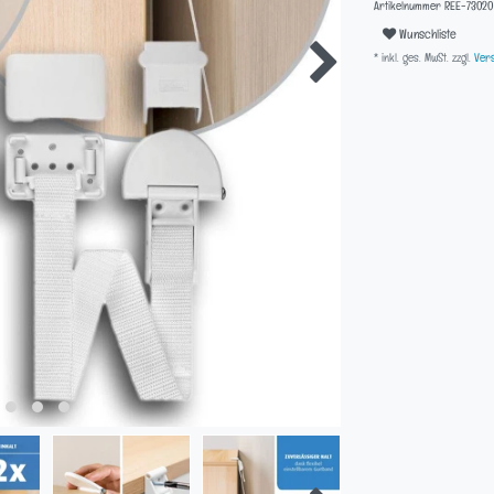
Artikelnummer
REE-73020
Wunschliste
* inkl. ges. MwSt. zzgl.
Vers