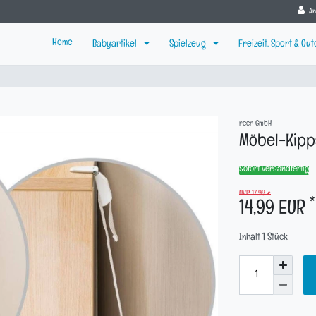
A
Home
Babyartikel
Spielzeug
Freizeit, Sport & Ou
reer GmbH
Möbel-Kipp
Sofort versandfertig
UVP 17,99 €
*
14,99 EUR
Inhalt
1
Stück