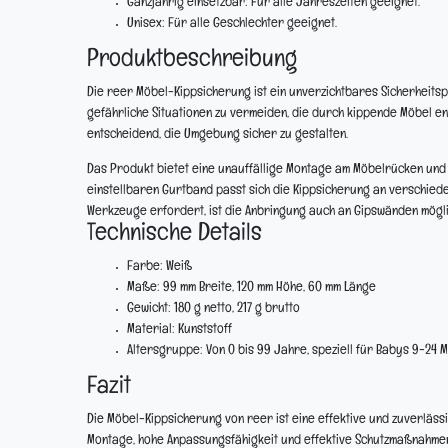
Ganzjährig einsetzbar:
Für alle Jahreszeiten geeignet.
Unisex:
Für alle Geschlechter geeignet.
Produktbeschreibung
Die reer Möbel-Kippsicherung ist ein unverzichtbares Sicherheitspro
gefährliche Situationen zu vermeiden, die durch kippende Möbel e
entscheidend, die Umgebung sicher zu gestalten.
Das Produkt bietet eine unauffällige Montage am Möbelrücken und 
einstellbaren Gurtband passt sich die Kippsicherung an verschiede
Werkzeuge erfordert, ist die Anbringung auch an Gipswänden möglic
Technische Details
Farbe:
Weiß
Maße:
99 mm Breite, 120 mm Höhe, 60 mm Länge
Gewicht:
180 g netto, 217 g brutto
Material:
Kunststoff
Altersgruppe:
Von 0 bis 99 Jahre, speziell für Babys 9-24 
Fazit
Die Möbel-Kippsicherung von reer ist eine effektive und zuverläss
Montage, hohe Anpassungsfähigkeit und effektive Schutzmaßnahmen m