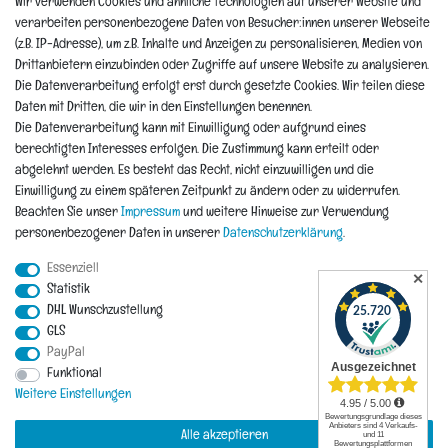
Wir verwenden Cookies und ähnliche Technologien auf unserer Website und
Newsletter
verarbeiten personenbezogene Daten von Besucher:innen unserer Webseite
Widerrufsformular
(z.B. IP-Adresse), um z.B. Inhalte und Anzeigen zu personalisieren, Medien von
Reklamation
Drittanbietern einzubinden oder Zugriffe auf unsere Website zu analysieren.
Die Datenverarbeitung erfolgt erst durch gesetzte Cookies. Wir teilen diese
Informationen
Daten mit Dritten, die wir in den Einstellungen benennen.
Die Datenverarbeitung kann mit Einwilligung oder aufgrund eines
berechtigten Interesses erfolgen. Die Zustimmung kann erteilt oder
Hinweis zur Entsorgung von Altbaterien
abgelehnt werden. Es besteht das Recht, nicht einzuwilligen und die
Reklamationen & Retouren
Einwilligung zu einem späteren Zeitpunkt zu ändern oder zu widerrufen.
*Teil-Widerruf
Beachten Sie unser
Impressum
und weitere Hinweise zur Verwendung
Versandarten
personenbezogener Daten in unserer
Daten­schutz­erklärung
.
Zahlarten
Essenziell
✕
Statistik
DHL Wunschzustellung
Impressum
Daten­schutz­erklärung
AGB
Widerrufs­recht
GLS
PayPal
Vertrag widerrufen
Funktional
Kontakt
Weitere Einstellungen
Alle akzeptieren