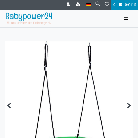
0
0,00 EUR
☰