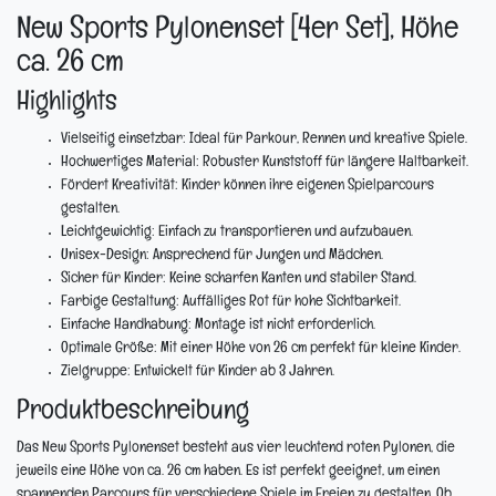
New Sports Pylonenset [4er Set], Höhe
ca. 26 cm
Highlights
Vielseitig einsetzbar:
Ideal für Parkour, Rennen und kreative Spiele.
Hochwertiges Material:
Robuster Kunststoff für längere Haltbarkeit.
Fördert Kreativität:
Kinder können ihre eigenen Spielparcours
gestalten.
Leichtgewichtig:
Einfach zu transportieren und aufzubauen.
Unisex-Design:
Ansprechend für Jungen und Mädchen.
Sicher für Kinder:
Keine scharfen Kanten und stabiler Stand.
Farbige Gestaltung:
Auffälliges Rot für hohe Sichtbarkeit.
Einfache Handhabung:
Montage ist nicht erforderlich.
Optimale Größe:
Mit einer Höhe von 26 cm perfekt für kleine Kinder.
Zielgruppe:
Entwickelt für Kinder ab 3 Jahren.
Produktbeschreibung
Das New Sports Pylonenset besteht aus vier leuchtend roten Pylonen, die
jeweils eine Höhe von ca. 26 cm haben. Es ist perfekt geeignet, um einen
spannenden Parcours für verschiedene Spiele im Freien zu gestalten. Ob