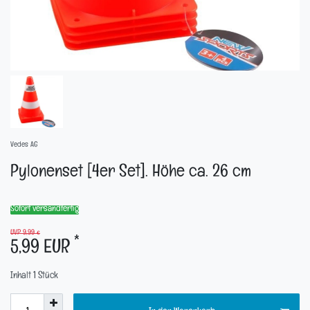
Vedes AG
Pylonenset [4er Set]. Höhe ca. 26 cm
Sofort versandfertig
UVP 9,99 €
*
5,99 EUR
Inhalt
1
Stück