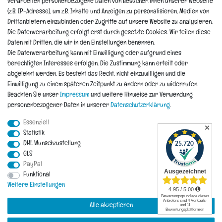
verarbeiten personenbezogene Daten von Besucher:innen unserer Webseite
Widerrufsformular
(z.B. IP-Adresse), um z.B. Inhalte und Anzeigen zu personalisieren, Medien von
Reklamation
Drittanbietern einzubinden oder Zugriffe auf unsere Website zu analysieren.
Die Datenverarbeitung erfolgt erst durch gesetzte Cookies. Wir teilen diese
Informationen
Daten mit Dritten, die wir in den Einstellungen benennen.
Die Datenverarbeitung kann mit Einwilligung oder aufgrund eines
berechtigten Interesses erfolgen. Die Zustimmung kann erteilt oder
Hinweis zur Entsorgung von Altbaterien
abgelehnt werden. Es besteht das Recht, nicht einzuwilligen und die
Reklamationen & Retouren
Einwilligung zu einem späteren Zeitpunkt zu ändern oder zu widerrufen.
*Teil-Widerruf
Beachten Sie unser
Impressum
und weitere Hinweise zur Verwendung
Versandarten
personenbezogener Daten in unserer
Daten­schutz­erklärung
.
Zahlarten
Essenziell
✕
Statistik
DHL Wunschzustellung
Impressum
Daten­schutz­erklärung
AGB
Widerrufs­recht
GLS
PayPal
Vertrag widerrufen
Funktional
Kontakt
Weitere Einstellungen
Alle akzeptieren