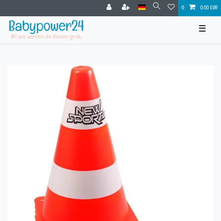
0
0,00 EUR
☰