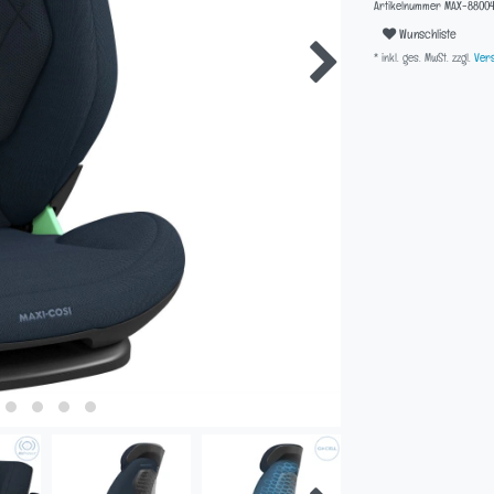
Artikelnummer
MAX-88004
Wunschliste
* inkl. ges. MwSt. zzgl.
Vers