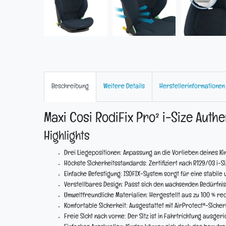
Beschreibung
Weitere Details
Herstellerinformationen
Maxi Cosi RodiFix Pro² i-Size Authe
Highlights
Drei Liegepositionen:
Anpassung an die Vorlieben deines Ki
Höchste Sicherheitsstandards:
Zertifiziert nach R129/03 i-S
Einfache Befestigung:
ISOFIX-System sorgt für eine stabile 
Verstellbares Design:
Passt sich den wachsenden Bedürfniss
Umweltfreundliche Materialien:
Hergestellt aus zu 100 % re
Komfortable Sicherheit:
Ausgestattet mit AirProtect®-Sicher
Freie Sicht nach vorne:
Der Sitz ist in Fahrtrichtung ausgeri