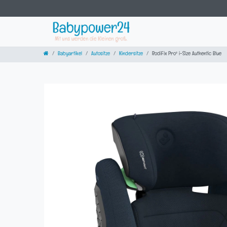
Babyartikel
Autositze
Kindersitze
RodiFix Pro² i-Size Authentic Blue