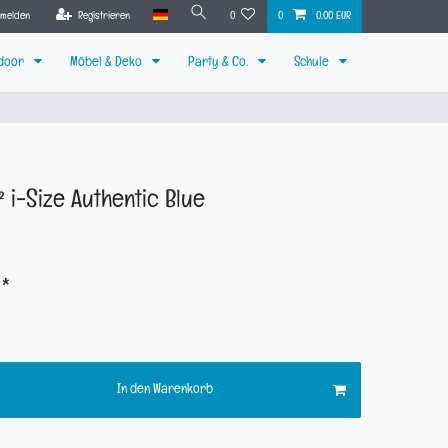
nmelden
Registrieren
0
0
0,00 EUR
tdoor
Möbel & Deko
Party & Co.
Schule
² i-Size Authentic Blue
*
R
In den Warenkorb