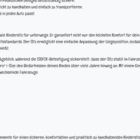
freundlichen Designs selbstständig sichern.
leicht zu handhaben und einfach zu transportieren.
in jedes Auto passt.
deale Kindersitz für unterwegs. Er garantiert nicht nur den höchsten Komfort für dein
itsstandards. Der Sitz ermöglicht eine einfache Anpassung der Liegeposition, sodas
nießt.
blich, während die ISOFIX-Befestigung sicherstellt, dass der Sitz stabil im Fahrzeu
ro² i-Size den Bedürfnissen deines Kindes über viele Jahre hinweg an. Mit einem Ge
r wechselnde Fahrzeuge.
.
Elemente für einen sicheren, komfortablen und praktisch zu handhabenden Kindersitz.