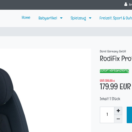
A
Home
Babyartikel
Spielzeug
Freizeit, Sport & Ou
Dorel Germany GmbH
RodiFix Pro
Sofort versandfertig
UVP 199,99 €
179,99 EU
Inhalt
1
Stück