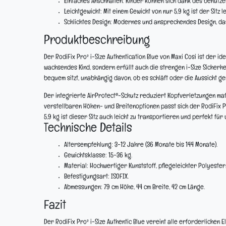
Einfaches Anschnallen:
Kinder können sich dank des benutzer
Leichtgewicht:
Mit einem Gewicht von nur 5,9 kg ist der Sitz 
Schlichtes Design:
Modernes und ansprechendes Design, das 
Produktbeschreibung
Der RodiFix Pro² i-Size Authentication Blue von Maxi Cosi ist der i
wachsendes Kind, sondern erfüllt auch die strengen i-Size Sicherhe
bequem sitzt, unabhängig davon, ob es schläft oder die Aussicht ge
Der integrierte AirProtect®-Schutz reduziert Kopfverletzungen maßge
verstellbaren Höhen- und Breitenoptionen passt sich der RodiFix P
5,9 kg ist dieser Sitz auch leicht zu transportieren und perfekt fü
Technische Details
Altersempfehlung:
3-12 Jahre (36 Monate bis 144 Monate).
Gewichtsklasse:
15-36 kg.
Material:
Hochwertiger Kunststoff, pflegeleichter Polyester
Befestigungsart:
ISOFIX.
Abmessungen:
79 cm Höhe, 44 cm Breite, 42 cm Länge.
Fazit
Der RodiFix Pro² i-Size Authentic Blue vereint alle erforderlichen 