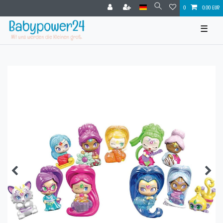
0
0,00 EUR
☰