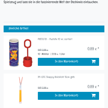
Spielzeug und lass sie in die faszinierende Welt der Dschinnis eintauchen.
ähnliche Artikel
PUSTEFIX - Pustefix 42 ml, sortiert
0,89 € *
UVP 0,99 €
42
Milliliter
| 21,19 € / Liter
In den Warenkorb
X4-LIFE Snappy Knicklicht 15cm gelb
0,89 € *
UVP 3,99 €
In den Warenkorb