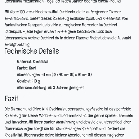
überallhin mitzunehmen - egal ob in den Garten oder zu einem Freund.
Mit über 130 verschiedenen Mini-Dschinnis, die in aufregenden Themen
erhältlich sind, bietet dieses Spielzeug endlosen Spaß und Kreativität. Von
fantastischen Tanzpartys bis hin zu magischen Momenten im Dschinni-
Badespaß – jede Figur erzählt ihre eigene Geschichte. Lass dich
überraschen, welche Dschinni du in deiner Flasche findest, denn die Auswahl
erfolgt zufällig!
Technische Details
Material:
Kunststoff
Farbe:
Bunt
Abmessungen:
61 mm (B) x 40 mm (H) x 91 mm (L)
Gewicht:
410 g
Altersempfehlung:
Ab 3 Jahren geeignet
Fazit
Die Shimmer und Shine Mini Dschinnis Überraschungsflasche ist das perfekte
Spielzeug für kleine Mädchen und Dschinnis-Fans, die gerne spielen, sammeln
und tauschen. Mit ihrer bunten Ausführung und den vielen unterschiedlichen
Überraschungen sorgt sie für stundenlangen Spielspaß und fördert die
Kreativität. Überrasche deine kleinen Abenteurer mit diesem magischen