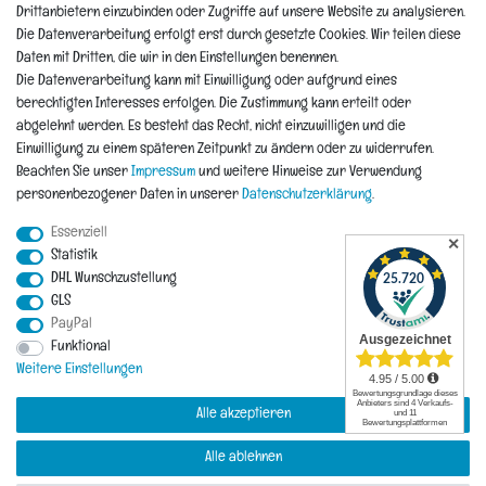
Reklamation
Drittanbietern einzubinden oder Zugriffe auf unsere Website zu analysieren.
Die Datenverarbeitung erfolgt erst durch gesetzte Cookies. Wir teilen diese
Informationen
Daten mit Dritten, die wir in den Einstellungen benennen.
Die Datenverarbeitung kann mit Einwilligung oder aufgrund eines
berechtigten Interesses erfolgen. Die Zustimmung kann erteilt oder
Hinweis zur Entsorgung von Altbaterien
abgelehnt werden. Es besteht das Recht, nicht einzuwilligen und die
Reklamationen & Retouren
Einwilligung zu einem späteren Zeitpunkt zu ändern oder zu widerrufen.
*Teil-Widerruf
Beachten Sie unser
Impressum
und weitere Hinweise zur Verwendung
Versandarten
personenbezogener Daten in unserer
Daten­schutz­erklärung
.
Zahlarten
Essenziell
✕
Statistik
DHL Wunschzustellung
Impressum
Daten­schutz­erklärung
AGB
Widerrufs­recht
GLS
PayPal
Vertrag widerrufen
Funktional
Kontakt
Weitere Einstellungen
Alle akzeptieren
Alle ablehnen
© Copyright 2026 | Alle Rechte vorbehalten.