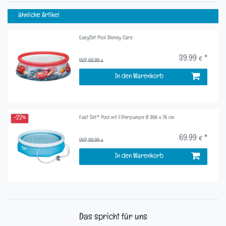
ähnliche Artikel
EasySet Pool Disney Cars
39,99 € *
UVP 69,99 €
In den Warenkorb
Fast Set™ Pool mit Filterpumpe Ø 366 x 76 cm
-22%
69,99 € *
UVP 89,99 €
In den Warenkorb
Das spricht für uns