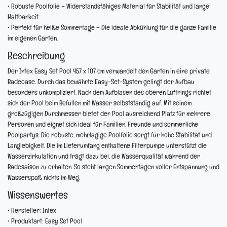
•
Robuste Poolfolie
– Widerstandsfähiges Material für Stabilität und lange
Haltbarkeit.
•
Perfekt für heiße Sommertage
– Die ideale Abkühlung für die ganze Familie
im eigenen Garten.
Beschreibung
Der Intex Easy Set Pool 457 x 107 cm verwandelt den Garten in eine private
Badeoase. Durch das bewährte Easy-Set-System gelingt der Aufbau
besonders unkompliziert. Nach dem Aufblasen des oberen Luftrings richtet
sich der Pool beim Befüllen mit Wasser selbstständig auf. Mit seinem
großzügigen Durchmesser bietet der Pool ausreichend Platz für mehrere
Personen und eignet sich ideal für Familien, Freunde und sommerliche
Poolpartys. Die robuste, mehrlagige Poolfolie sorgt für hohe Stabilität und
Langlebigkeit. Die im Lieferumfang enthaltene Filterpumpe unterstützt die
Wasserzirkulation und trägt dazu bei, die Wasserqualität während der
Badesaison zu erhalten. So steht langen Sommertagen voller Entspannung und
Wasserspaß nichts im Weg.
Wissenswertes
• Hersteller: Intex
• Produktart: Easy Set Pool