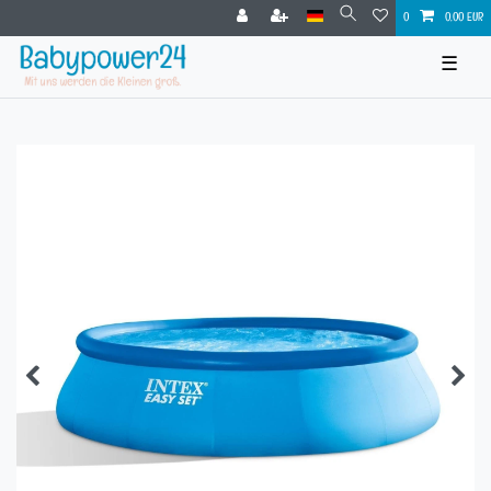
0
0,00 EUR
☰