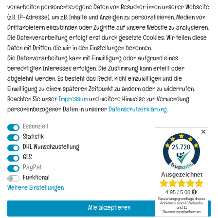
Newsletter
verarbeiten personenbezogene Daten von Besucher:innen unserer Webseite
Widerrufsformular
(z.B. IP-Adresse), um z.B. Inhalte und Anzeigen zu personalisieren, Medien von
Reklamation
Drittanbietern einzubinden oder Zugriffe auf unsere Website zu analysieren.
Die Datenverarbeitung erfolgt erst durch gesetzte Cookies. Wir teilen diese
Informationen
Daten mit Dritten, die wir in den Einstellungen benennen.
Die Datenverarbeitung kann mit Einwilligung oder aufgrund eines
berechtigten Interesses erfolgen. Die Zustimmung kann erteilt oder
Hinweis zur Entsorgung von Altbaterien
abgelehnt werden. Es besteht das Recht, nicht einzuwilligen und die
Reklamationen & Retouren
Einwilligung zu einem späteren Zeitpunkt zu ändern oder zu widerrufen.
*Teil-Widerruf
Beachten Sie unser
Impressum
und weitere Hinweise zur Verwendung
Versandarten
personenbezogener Daten in unserer
Daten­schutz­erklärung
.
Zahlarten
Essenziell
✕
Statistik
DHL Wunschzustellung
Impressum
Daten­schutz­erklärung
AGB
Widerrufs­recht
GLS
PayPal
Vertrag widerrufen
Funktional
Kontakt
Weitere Einstellungen
Alle akzeptieren