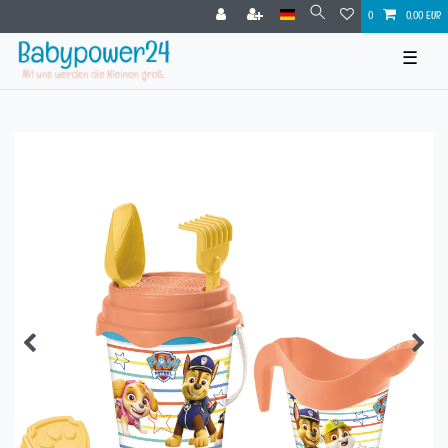
0
0,00 EUR
☰