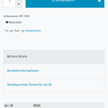
In den Warenkorb
Artikelnummer
HPP-75143
Wunschliste
* inkl. ges. MwSt. zzgl.
Versandkosten
Weitere Details
Herstellerinformationen
Verantwortliche Person für die EU
Technisches
Wert
Art.-ID
31005