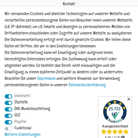
Kontakt
Mein Konto
Wir verwenden Cookies und ähnliche Technologien auf unserer Website und
Newsletter
verarbeiten personenbezogene Daten von Besucher:innen unserer Webseite
Widerrufsformular
(z.B. IP-Adresse), um z.B. Inhalte und Anzeigen zu personalisieren, Medien von
Reklamation
Drittanbietern einzubinden oder Zugriffe auf unsere Website zu analysieren.
Die Datenverarbeitung erfolgt erst durch gesetzte Cookies. Wir teilen diese
Informationen
Daten mit Dritten, die wir in den Einstellungen benennen.
Die Datenverarbeitung kann mit Einwilligung oder aufgrund eines
berechtigten Interesses erfolgen. Die Zustimmung kann erteilt oder
Hinweis zur Entsorgung von Altbaterien
abgelehnt werden. Es besteht das Recht, nicht einzuwilligen und die
Reklamationen & Retouren
Einwilligung zu einem späteren Zeitpunkt zu ändern oder zu widerrufen.
*Teil-Widerruf
Beachten Sie unser
Impressum
und weitere Hinweise zur Verwendung
Versandarten
personenbezogener Daten in unserer
Daten­schutz­erklärung
.
Zahlarten
Essenziell
✕
Statistik
DHL Wunschzustellung
Impressum
Daten­schutz­erklärung
AGB
Widerrufs­recht
GLS
PayPal
Funktional
Vertrag widerrufen
Kontakt
Weitere Einstellungen