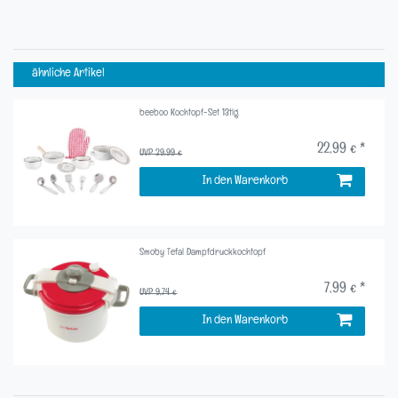
ähnliche Artikel
beeboo Kochtopf-Set 13tlg.
22,99 € *
UVP 29,99 €
In den Warenkorb
Smoby Tefal Dampfdruckkochtopf
7,99 € *
UVP 9,74 €
In den Warenkorb