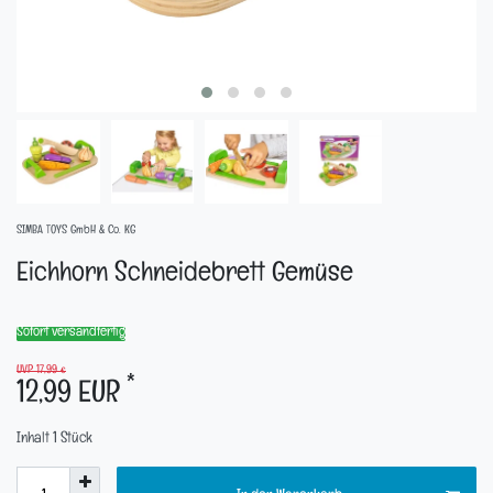
SIMBA TOYS GmbH & Co. KG
Eichhorn Schneidebrett Gemüse
Sofort versandfertig
UVP 17,99 €
*
12,99 EUR
Inhalt
1
Stück