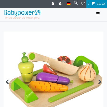
0
0,00 EUR
☰