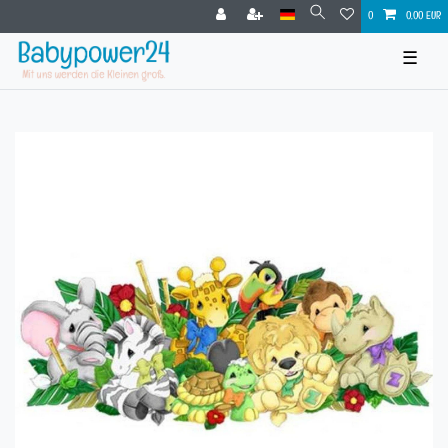
0
0,00 EUR
☰