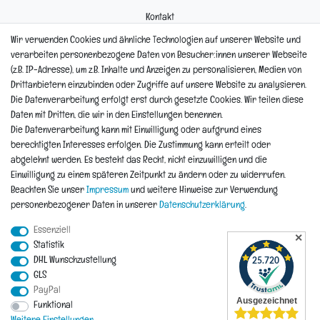
Kontakt
Mein Konto
Wir verwenden Cookies und ähnliche Technologien auf unserer Website und
Newsletter
verarbeiten personenbezogene Daten von Besucher:innen unserer Webseite
Widerrufsformular
(z.B. IP-Adresse), um z.B. Inhalte und Anzeigen zu personalisieren, Medien von
Reklamation
Drittanbietern einzubinden oder Zugriffe auf unsere Website zu analysieren.
Die Datenverarbeitung erfolgt erst durch gesetzte Cookies. Wir teilen diese
Informationen
Daten mit Dritten, die wir in den Einstellungen benennen.
Die Datenverarbeitung kann mit Einwilligung oder aufgrund eines
berechtigten Interesses erfolgen. Die Zustimmung kann erteilt oder
Hinweis zur Entsorgung von Altbaterien
abgelehnt werden. Es besteht das Recht, nicht einzuwilligen und die
Reklamationen & Retouren
Einwilligung zu einem späteren Zeitpunkt zu ändern oder zu widerrufen.
*Teil-Widerruf
Beachten Sie unser
Impressum
und weitere Hinweise zur Verwendung
Versandarten
personenbezogener Daten in unserer
Daten­schutz­erklärung
.
Zahlarten
Essenziell
✕
Statistik
DHL Wunschzustellung
Impressum
Daten­schutz­erklärung
AGB
Widerrufs­recht
GLS
PayPal
Vertrag widerrufen
Funktional
Kontakt